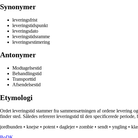
Synonymer
leveringsfrist
leveringstidspunkt
leveringsdato
leveringstidsramme
leveringsestimering
Antonymer
Modtagelsestid
Behandlingstid
Transporttid
Afsendelsestid
Etymologi
Ordet leveringstid stammer fra sammensætningen af ordene levering og t
finder sted. Således refererer leveringstid til den specificerede periode, 
jordbunden
•
knejse
•
potent
•
daglejer
•
zombie
•
sendt
•
yngling
•
kla
BoDK