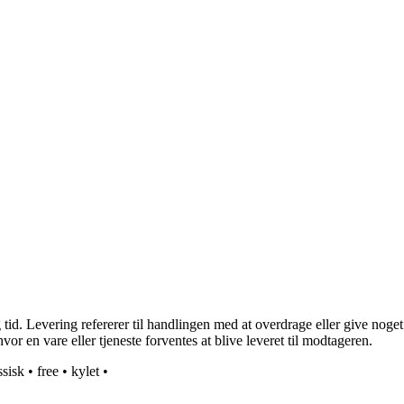
id. Levering refererer til handlingen med at overdrage eller give noget
hvor en vare eller tjeneste forventes at blive leveret til modtageren.
ssisk
•
free
•
kylet
•