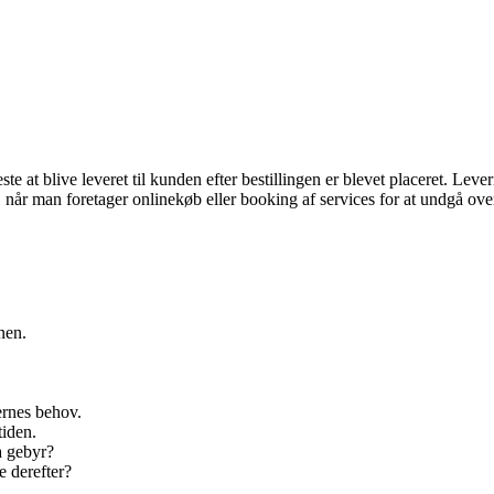
eneste at blive leveret til kunden efter bestillingen er blevet placeret. L
år man foretager onlinekøb eller booking af services for at undgå overr
nen.
ernes behov.
tiden.
a gebyr?
e derefter?