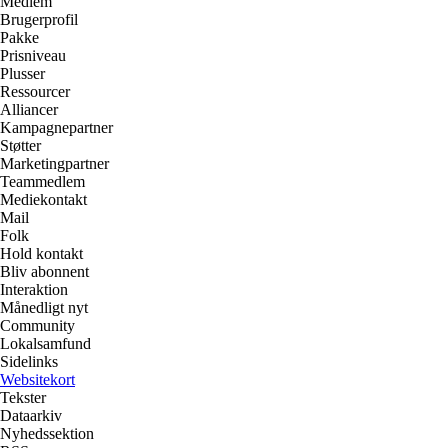
Medlem
Brugerprofil
Pakke
Prisniveau
Plusser
Ressourcer
Alliancer
Kampagnepartner
Støtter
Marketingpartner
Teammedlem
Mediekontakt
Mail
Folk
Hold kontakt
Bliv abonnent
Interaktion
Månedligt nyt
Community
Lokalsamfund
Sidelinks
Websitekort
Tekster
Dataarkiv
Nyhedssektion