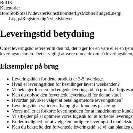
BoDK
Kategorier
Bord
Stol
Sofa
Hvidevarer
Kunst
Blomster
Lys
Møbler
Budget
Energi
Log på
Registrér dig
Nyhedsbrevet
Leveringstid betydning
Ordet leveringstid refererer til den tid, det tager for en vare eller en tj
leveringsmetoden. Det er vigtigt at være opmærksom på leveringstiden, n
Eksempler på brug
Leveringstiden for dette produkt er 3-5 hverdage.
Hvad er leveringstiden for bestillinger lavet i weekenden?
Vi beklager for den forlængede leveringstid på grund af højsæso
Kan du oplyse den forventede leveringstid for denne vare?
Hvordan påvirker valget af betalingsmetode leveringstiden?
Leveringstiden varierer afhængigt af kundens placering.
Vores mål er at forkorte leveringstiden for at imødekomme kund
Vi arbejder på at optimere vores logistik for at forbedre leverings
Er der mulighed for at vælge en hurtigere leveringstid mod ekstr
Kan du bekræfte den forventede leveringstid, så vi kan planlægg