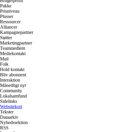
Brugerprofil
Pakke
Prisniveau
Plusser
Ressourcer
Alliancer
Kampagnepartner
Støtter
Marketingpartner
Teammedlem
Mediekontakt
Mail
Folk
Hold kontakt
Bliv abonnent
Interaktion
Månedligt nyt
Community
Lokalsamfund
Sidelinks
Websitekort
Tekster
Dataarkiv
Nyhedssektion
RSS