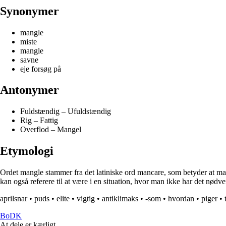
Synonymer
mangle
miste
mangle
savne
eje forsøg på
Antonymer
Fuldstændig – Ufuldstændig
Rig – Fattig
Overflod – Mangel
Etymologi
Ordet mangle stammer fra det latiniske ord mancare, som betyder at man
kan også referere til at være i en situation, hvor man ikke har det nødv
aprilsnar
•
puds
•
elite
•
vigtig
•
antiklimaks
•
-som
•
hvordan
•
piger
•
BoDK
At dele er kærligt