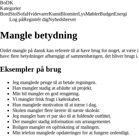
BoDK
Kategorier
Bord
Stol
Sofa
Hvidevarer
Kunst
Blomster
Lys
Møbler
Budget
Energi
Log på
Registrér dig
Nyhedsbrevet
Mangle betydning
Ordet mangle på dansk kan referere til at have brug for noget, at være i
have flere betydninger afhængigt af sammenhængen, det bliver brugt i.
Eksempler på brug
Jeg manglede penge til at betale regningen.
Han mangler stadig at afslutte sit projekt.
Min bil mangler en god rengøring.
Vi mangler frisk frugt i køleskabet.
Hun manglede motivation til at træne i dag.
Skolen mangler flere lærere til næste skoleår.
Jeg mangler bare et par sko til at fuldende outfittet.
Der mangler stadig information om arrangementet.
Boligen mangler en opfriskning af malingen.
Min telefon manglede opdateringer for at fungere ordentligt.