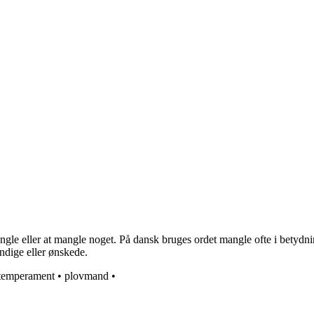
gle eller at mangle noget. På dansk bruges ordet mangle ofte i betydnin
endige eller ønskede.
temperament
•
plovmand
•