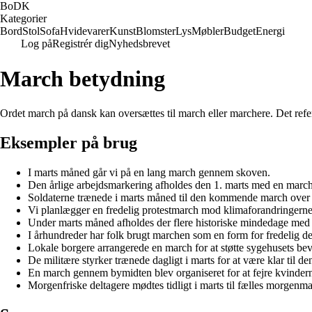
BoDK
Kategorier
Bord
Stol
Sofa
Hvidevarer
Kunst
Blomster
Lys
Møbler
Budget
Energi
Log på
Registrér dig
Nyhedsbrevet
March betydning
Ordet march på dansk kan oversættes til march eller marchere. Det refere
Eksempler på brug
I marts måned går vi på en lang march gennem skoven.
Den årlige arbejdsmarkering afholdes den 1. marts med en mar
Soldaterne trænede i marts måned til den kommende march over 
Vi planlægger en fredelig protestmarch mod klimaforandringerne i
Under marts måned afholdes der flere historiske mindedage med 
I århundreder har folk brugt marchen som en form for fredelig d
Lokale borgere arrangerede en march for at støtte sygehusets beva
De militære styrker trænede dagligt i marts for at være klar til 
En march gennem bymidten blev organiseret for at fejre kvinderne
Morgenfriske deltagere mødtes tidligt i marts til fælles morgenma