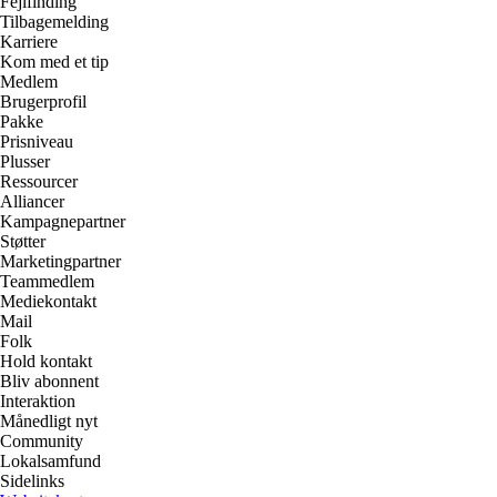
Fejlfinding
Tilbagemelding
Karriere
Kom med et tip
Medlem
Brugerprofil
Pakke
Prisniveau
Plusser
Ressourcer
Alliancer
Kampagnepartner
Støtter
Marketingpartner
Teammedlem
Mediekontakt
Mail
Folk
Hold kontakt
Bliv abonnent
Interaktion
Månedligt nyt
Community
Lokalsamfund
Sidelinks