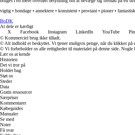
bruges i en mere overført betydning om at bevæge sig fremad på en str
vigtig
•
bondage
•
annektere
•
konsistent
•
proviant
•
pioner
•
fantastis
BoDK
At dele er kærligt
X
Facebook
Instagram
LinkedIn
YouTube
Pin
© Kommerciel brug ikke tilladt.
© Alt indhold er beskyttet. Vi tjener muligvis penge, når du klikker på e
© Vi forbeholder os alle rettigheder til materialet på denne side. Nogle
Lær os at kende
Historien
Det vi tror på
Holdet bag
Støt os
Steder
Data
Gratis ressourcer
Særpriser
Kommentarer
Købeguides
Manualer
Se med
Noter
Få svar