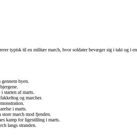
rer typisk til en militær march, hvor soldater bevæger sig i takt og i e
ch gennem byen.
bjergene.
 starten af marts.
fakkeltog og marcher.
emonstration.
relse i marts.
den store march mod fjenden.
s kamp for ligestilling i marts.
rch langs stranden.