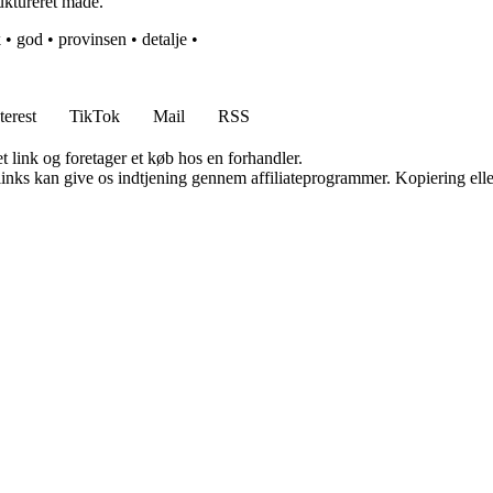
uktureret måde.
k
•
god
•
provinsen
•
detalje
•
terest
TikTok
Mail
RSS
t link og foretager et køb hos en forhandler.
 links kan give os indtjening gennem affiliateprogrammer. Kopiering elle