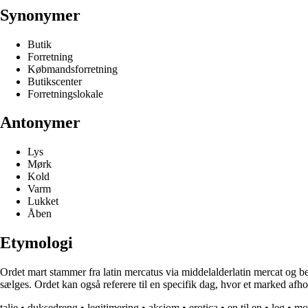
Synonymer
Butik
Forretning
Købmandsforretning
Butikscenter
Forretningslokale
Antonymer
Lys
Mørk
Kold
Varm
Lukket
Åben
Etymologi
Ordet mart stammer fra latin mercatus via middelalderlatin mercat og b
sælges. Ordet kan også referere til en specifik dag, hvor et marked afho
talje
•
duksedreng
•
legitimering
•
aksiom
•
erotica
•
en til en
•
leg
•
mo