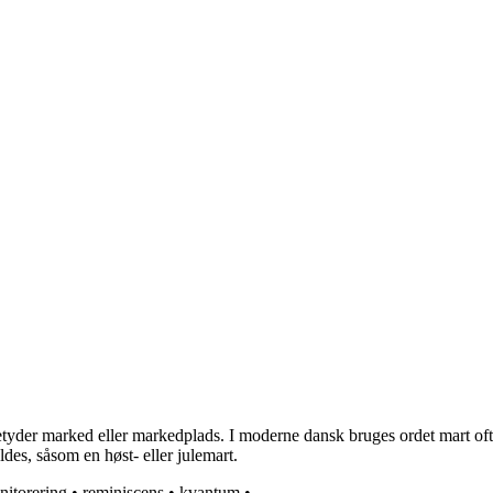
etyder marked eller markedplads. I moderne dansk bruges ordet mart oft
ldes, såsom en høst- eller julemart.
nitorering
•
reminiscens
•
kvantum
•