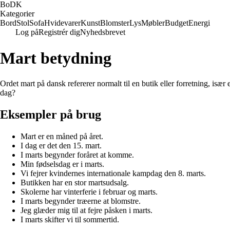
BoDK
Kategorier
Bord
Stol
Sofa
Hvidevarer
Kunst
Blomster
Lys
Møbler
Budget
Energi
Log på
Registrér dig
Nyhedsbrevet
Mart betydning
Ordet mart på dansk refererer normalt til en butik eller forretning, især
dag?
Eksempler på brug
Mart er en måned på året.
I dag er det den 15. mart.
I marts begynder foråret at komme.
Min fødselsdag er i marts.
Vi fejrer kvindernes internationale kampdag den 8. marts.
Butikken har en stor martsudsalg.
Skolerne har vinterferie i februar og marts.
I marts begynder træerne at blomstre.
Jeg glæder mig til at fejre påsken i marts.
I marts skifter vi til sommertid.