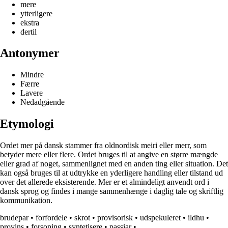
mere
ytterligere
ekstra
dertil
Antonymer
Mindre
Færre
Lavere
Nedadgående
Etymologi
Ordet mer på dansk stammer fra oldnordisk meiri eller merr, som
betyder mere eller flere. Ordet bruges til at angive en større mængde
eller grad af noget, sammenlignet med en anden ting eller situation. Det
kan også bruges til at udtrykke en yderligere handling eller tilstand ud
over det allerede eksisterende. Mer er et almindeligt anvendt ord i
dansk sprog og findes i mange sammenhænge i daglig tale og skriftlig
kommunikation.
brudepar
•
forfordele
•
skrot
•
provisorisk
•
udspekuleret
•
ildhu
•
provins
•
forsoning
•
syntetisere
•
passiar
•