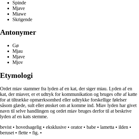
Spinde
Mjave
Miawe
Skrigende
Antonymer
Gø
Mjau
Mjave
Mjov
Etymologi
Ordet miav stammer fra lyden af en kat, der siger miau. Lyden af en
kat, der miaver, er et udtryk for kommunikation og bruges ofte af katte
for at tiltrække opmærksomhed eller udtrykke forskellige følelser
såsom glæde, sult eller ønsket om at komme ind. Miav lyden har givet
navn til selve handlingen og ordet miav bruges derfor til at beskrive
lyden af en kats stemme.
bevist
•
hovedsagelig
•
eksklusive
•
orator
•
babe
•
lametta
•
ilden
•
beruset
•
flette
•
fig.
•