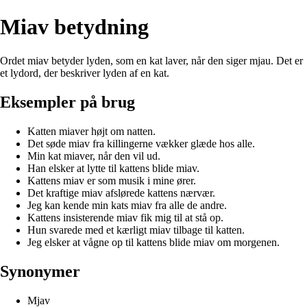
Miav betydning
Ordet miav betyder lyden, som en kat laver, når den siger mjau. Det er
et lydord, der beskriver lyden af en kat.
Eksempler på brug
Katten miaver højt om natten.
Det søde miav fra killingerne vækker glæde hos alle.
Min kat miaver, når den vil ud.
Han elsker at lytte til kattens blide miav.
Kattens miav er som musik i mine ører.
Det kraftige miav afslørede kattens nærvær.
Jeg kan kende min kats miav fra alle de andre.
Kattens insisterende miav fik mig til at stå op.
Hun svarede med et kærligt miav tilbage til katten.
Jeg elsker at vågne op til kattens blide miav om morgenen.
Synonymer
Mjav