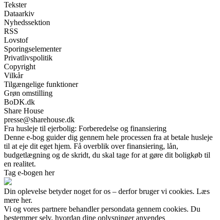
Tekster
Dataarkiv
Nyhedssektion
RSS
Lovstof
Sporingselementer
Privatlivspolitik
Copyright
Vilkår
Tilgængelige funktioner
Grøn omstilling
BoDK.dk
Share House
presse@sharehouse.dk
Fra husleje til ejerbolig: Forberedelse og finansiering
Denne e-bog guider dig gennem hele processen fra at betale husleje
til at eje dit eget hjem. Få overblik over finansiering, lån,
budgetlægning og de skridt, du skal tage for at gøre dit boligkøb til
en realitet.
Tag e-bogen her
Din oplevelse betyder noget for os – derfor bruger vi cookies. Læs
mere her.
Vi og vores partnere behandler persondata gennem cookies. Du
bestemmer selv, hvordan dine oplysninger anvendes