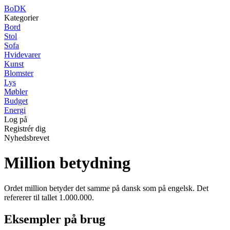
BoDK
Kategorier
Bord
Stol
Sofa
Hvidevarer
Kunst
Blomster
Lys
Møbler
Budget
Energi
Log på
Registrér dig
Nyhedsbrevet
Million betydning
Ordet million betyder det samme på dansk som på engelsk. Det
refererer til tallet 1.000.000.
Eksempler på brug