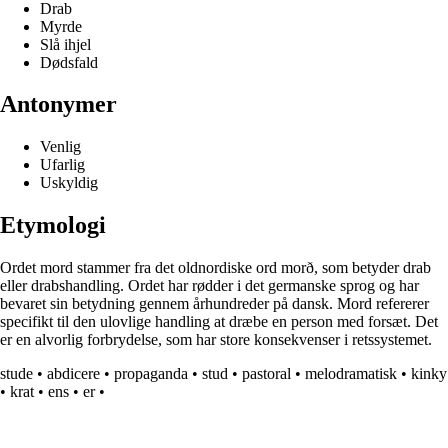
Drab
Myrde
Slå ihjel
Dødsfald
Antonymer
Venlig
Ufarlig
Uskyldig
Etymologi
Ordet mord stammer fra det oldnordiske ord morð, som betyder drab
eller drabshandling. Ordet har rødder i det germanske sprog og har
bevaret sin betydning gennem århundreder på dansk. Mord refererer
specifikt til den ulovlige handling at dræbe en person med forsæt. Det
er en alvorlig forbrydelse, som har store konsekvenser i retssystemet.
stude
•
abdicere
•
propaganda
•
stud
•
pastoral
•
melodramatisk
•
kinky
•
krat
•
ens
•
er
•