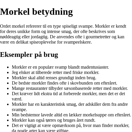
Morkel betydning
Ordet morkel refererer til en type spiseligt svampe. Morkler er kendt
for deres unikke form og intense smag, der ofte beskrives som
nøddeagtig eller jordagtig. De anvendes ofte i gourmetretter og kan
være en delikat spiseoplevelse for svampeelskere.
Eksempler på brug
Morkler er en populær svamp blandt madentusiaster.
Jeg elsker at tilberede retter med friske morkler.
Morkler skal altid renses grundigt inden brug.
De bedste morkler findes ofte i skovbunden om efteråret.
Mange restauranter tilbyder sæsonbaserede retter med morkler.
Det kræver lidt ekstra tid at forberede morkler, men det er det
værd.
Morkler har en karakteristisk smag, der adskiller dem fra andre
svampe.
Min bedstemor lavede altid en lækker morkelsuppe om efteråret.
Morkler kan også tørres og bruges året rundt.
Det er vigtigt at være opmærksom på, hvor man finder morkler,
da nogle arter kan være giftige.