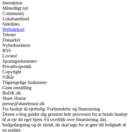
Interaktion
Månedligt nyt
Community
Lokalsamfund
Sidelinks
Websitekort
Tekster
Dataarkiv
Nyhedssektion
RSS
Lovstof
Sporingselementer
Privatlivspolitik
Copyright
Vilkår
Tilgængelige funktioner
Grøn omstilling
BoDK.dk
Share House
presse@sharehouse.dk
Fra husleje til ejerbolig: Forberedelse og finansiering
Denne e-bog guider dig gennem hele processen fra at betale husleje
til at eje dit eget hjem. Få overblik over finansiering, lån,
budgetlægning og de skridt, du skal tage for at gøre dit boligkøb til
en realitet.