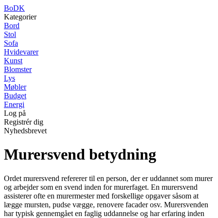
BoDK
Kategorier
Bord
Stol
Sofa
Hvidevarer
Kunst
Blomster
Lys
Møbler
Budget
Energi
Log på
Registrér dig
Nyhedsbrevet
Murersvend betydning
Ordet murersvend refererer til en person, der er uddannet som murer
og arbejder som en svend inden for murerfaget. En murersvend
assisterer ofte en murermester med forskellige opgaver såsom at
lægge mursten, pudse vægge, renovere facader osv. Murersvenden
har typisk gennemgået en faglig uddannelse og har erfaring inden