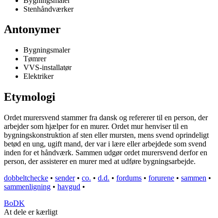
Bygningsmaler
Stenhåndværker
Antonymer
Bygningsmaler
Tømrer
VVS-installatør
Elektriker
Etymologi
Ordet murersvend stammer fra dansk og refererer til en person, der
arbejder som hjælper for en murer. Ordet mur henviser til en
bygningskonstruktion af sten eller mursten, mens svend oprindeligt
betød en ung, ugift mand, der var i lære eller arbejdede som svend
inden for et håndværk. Sammen udgør ordet murersvend derfor en
person, der assisterer en murer med at udføre bygningsarbejde.
dobbeltchecke
•
sender
•
co.
•
d.d.
•
fordums
•
forurene
•
sammen
•
sammenligning
•
havgud
•
BoDK
At dele er kærligt