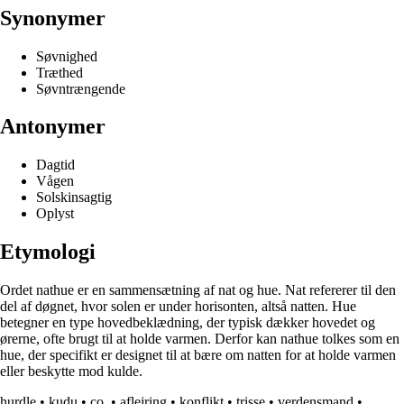
Synonymer
Søvnighed
Træthed
Søvntrængende
Antonymer
Dagtid
Vågen
Solskinsagtig
Oplyst
Etymologi
Ordet nathue er en sammensætning af nat og hue. Nat refererer til den
del af døgnet, hvor solen er under horisonten, altså natten. Hue
betegner en type hovedbeklædning, der typisk dækker hovedet og
ørerne, ofte brugt til at holde varmen. Derfor kan nathue tolkes som en
hue, der specifikt er designet til at bære om natten for at holde varmen
eller beskytte mod kulde.
hurdle
•
kudu
•
co.
•
aflejring
•
konflikt
•
trisse
•
verdensmand
•