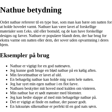
Nathue betydning
Ordet nathue refererer til en type hue, som man kan bære om natten for
at holde hovedet varmt. Nathuer kan være lavet af forskellige
materialer som f.eks. uld eller bomuld, og de kan have forskellige
designs og farver. Nathuer er populære blandt dem, der har brug for
ekstra varme om natten eller dem, der sover uden opvarmning i deres
hjem.
Eksempler på brug
Nathue er vigtigt for en god nattesøvn.
Jeg kunne godt bruge en blød nathue på en kølig aften.
Min favoritnathue er lavet af uld.
En behagelig nathue kan holde mig varm hele natten.
Jeg har syet min egen nathue i en flot farve.
Nathuen beskytter mit hoved mod kulden om vinteren.
Min nathue har et sødt mønster med blomster.
Jeg kan bedre slappe af med min behagelige nathue på.
Det er vigtigt at finde en nathue, der passer godt.
En luksuriøs silkenathue er perfekt til en god nats søvn.