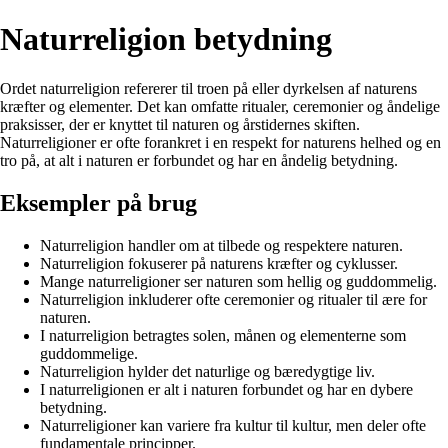
Naturreligion betydning
Ordet naturreligion refererer til troen på eller dyrkelsen af naturens
kræfter og elementer. Det kan omfatte ritualer, ceremonier og åndelige
praksisser, der er knyttet til naturen og årstidernes skiften.
Naturreligioner er ofte forankret i en respekt for naturens helhed og en
tro på, at alt i naturen er forbundet og har en åndelig betydning.
Eksempler på brug
Naturreligion handler om at tilbede og respektere naturen.
Naturreligion fokuserer på naturens kræfter og cyklusser.
Mange naturreligioner ser naturen som hellig og guddommelig.
Naturreligion inkluderer ofte ceremonier og ritualer til ære for
naturen.
I naturreligion betragtes solen, månen og elementerne som
guddommelige.
Naturreligion hylder det naturlige og bæredygtige liv.
I naturreligionen er alt i naturen forbundet og har en dybere
betydning.
Naturreligioner kan variere fra kultur til kultur, men deler ofte
fundamentale principper.