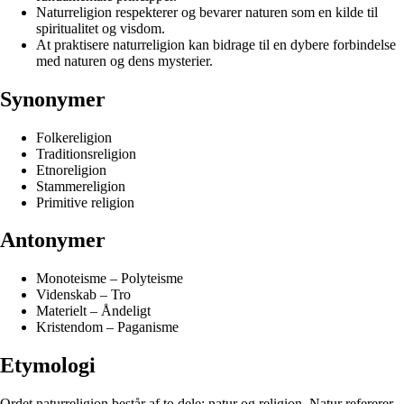
Naturreligion respekterer og bevarer naturen som en kilde til
spiritualitet og visdom.
At praktisere naturreligion kan bidrage til en dybere forbindelse
med naturen og dens mysterier.
Synonymer
Folkereligion
Traditionsreligion
Etnoreligion
Stammereligion
Primitive religion
Antonymer
Monoteisme – Polyteisme
Videnskab – Tro
Materielt – Åndeligt
Kristendom – Paganisme
Etymologi
Ordet naturreligion består af to dele: natur og religion. Natur refererer