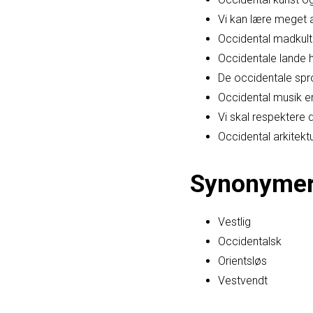
Vi kan lære meget a
Occidental madkultu
Occidentale lande h
De occidentale spro
Occidental musik e
Vi skal respektere d
Occidental arkitekt
Synonyme
Vestlig
Occidentalsk
Orientsløs
Vestvendt