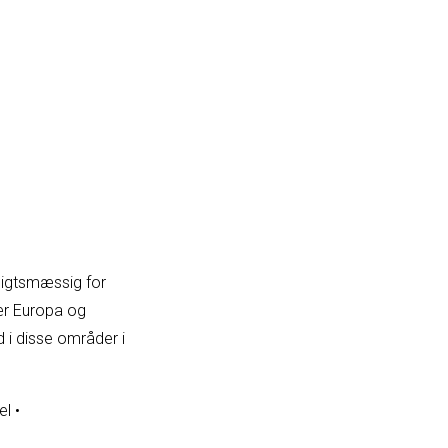
nsigtsmæssig for
sær Europa og
d i disse områder i
el
•