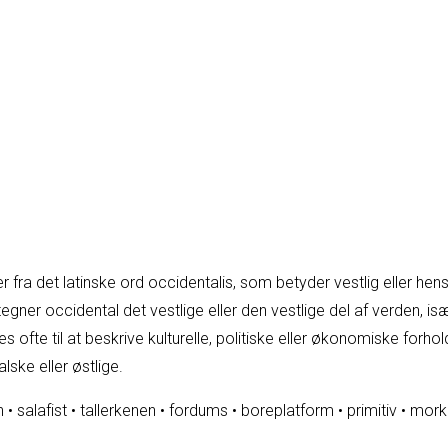
fra det latinske ord occidentalis, som betyder vestlig eller he
gner occidental det vestlige eller den vestlige del af verden, i
ofte til at beskrive kulturelle, politiske eller økonomiske forhol
lske eller østlige.
n
•
salafist
•
tallerkenen
•
fordums
•
boreplatform
•
primitiv
•
mork