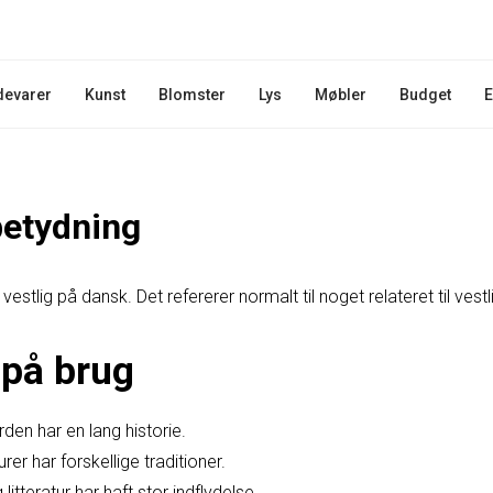
devarer
Kunst
Blomster
Lys
Møbler
Budget
E
betydning
stlig på dansk. Det refererer normalt til noget relateret til vestli
på brug
den har en lang historie.
rer har forskellige traditioner.
litteratur har haft stor indflydelse.