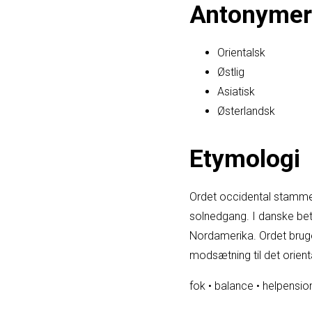
Antonymer
Orientalsk
Østlig
Asiatisk
Østerlandsk
Etymologi
Ordet occidental stammer 
solnedgang. I danske bete
Nordamerika. Ordet bruges 
modsætning til det orienta
fok
•
balance
•
helpensio