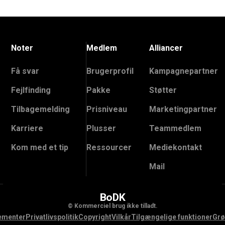
Noter
Medlem
Alliancer
Få svar
Brugerprofil
Kampagnepartner
Fejlfinding
Pakke
Støtter
Tilbagemelding
Prisniveau
Marketingpartner
Karriere
Plusser
Teammedlem
Kom med et tip
Ressourcer
Mediekontakt
Mail
BoDK
© Kommerciel brug ikke tilladt.
ementer
Privatlivspolitik
Copyright
Vilkår
Tilgængelige funktioner
Grø