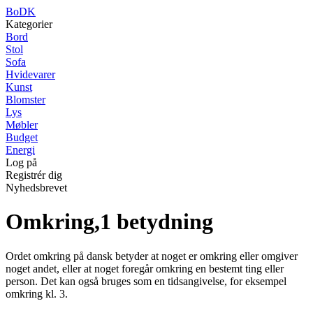
BoDK
Kategorier
Bord
Stol
Sofa
Hvidevarer
Kunst
Blomster
Lys
Møbler
Budget
Energi
Log på
Registrér dig
Nyhedsbrevet
Omkring,1 betydning
Ordet omkring på dansk betyder at noget er omkring eller omgiver
noget andet, eller at noget foregår omkring en bestemt ting eller
person. Det kan også bruges som en tidsangivelse, for eksempel
omkring kl. 3.