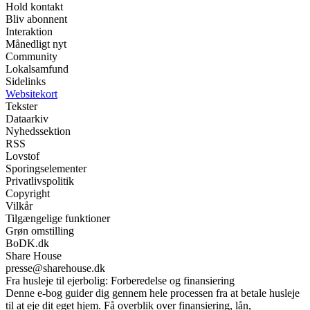
Hold kontakt
Bliv abonnent
Interaktion
Månedligt nyt
Community
Lokalsamfund
Sidelinks
Websitekort
Tekster
Dataarkiv
Nyhedssektion
RSS
Lovstof
Sporingselementer
Privatlivspolitik
Copyright
Vilkår
Tilgængelige funktioner
Grøn omstilling
BoDK.dk
Share House
presse@sharehouse.dk
Fra husleje til ejerbolig: Forberedelse og finansiering
Denne e-bog guider dig gennem hele processen fra at betale husleje
til at eje dit eget hjem. Få overblik over finansiering, lån,