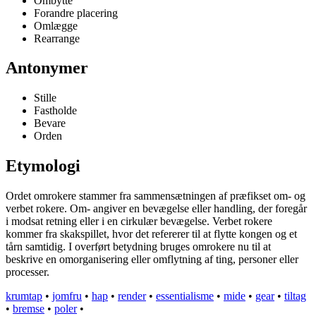
Ombytte
Forandre placering
Omlægge
Rearrange
Antonymer
Stille
Fastholde
Bevare
Orden
Etymologi
Ordet omrokere stammer fra sammensætningen af præfikset om- og
verbet rokere. Om- angiver en bevægelse eller handling, der foregår
i modsat retning eller i en cirkulær bevægelse. Verbet rokere
kommer fra skakspillet, hvor det refererer til at flytte kongen og et
tårn samtidig. I overført betydning bruges omrokere nu til at
beskrive en omorganisering eller omflytning af ting, personer eller
processer.
krumtap
•
jomfru
•
hap
•
render
•
essentialisme
•
mide
•
gear
•
tiltag
•
bremse
•
poler
•