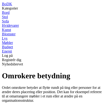
BoDK
Kategorier
Bord
Stol
Sofa
Hvidevarer
Kunst
Blomster
Lys
Møbler
Budget
Energi
Log på
Registrér dig
Nyhedsbrevet
Omrokere betydning
Ordet omrokere betyder at flytte rundt på ting eller personer for at
ændre deres placering eller position. Det kan for eksempel referere
til at omarrangere møbler i et rum eller at ændre på en
organisationsstruktur.