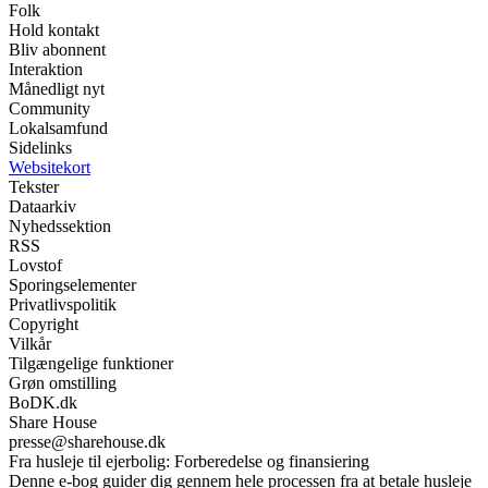
Folk
Hold kontakt
Bliv abonnent
Interaktion
Månedligt nyt
Community
Lokalsamfund
Sidelinks
Websitekort
Tekster
Dataarkiv
Nyhedssektion
RSS
Lovstof
Sporingselementer
Privatlivspolitik
Copyright
Vilkår
Tilgængelige funktioner
Grøn omstilling
BoDK.dk
Share House
presse@sharehouse.dk
Fra husleje til ejerbolig: Forberedelse og finansiering
Denne e-bog guider dig gennem hele processen fra at betale husleje