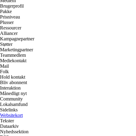
Medlem
Brugerprofil
Pakke
Prisniveau
Plusser
Ressourcer
Alliancer
Kampagnepartner
Støtter
Marketingpartner
Teammedlem
Mediekontakt
Mail
Folk
Hold kontakt
Bliv abonnent
Interaktion
Månedligt nyt
Community
Lokalsamfund
Sidelinks
Websitekort
Tekster
Dataarkiv
Nyhedssektion