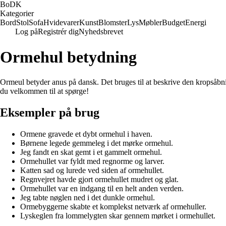
BoDK
Kategorier
Bord
Stol
Sofa
Hvidevarer
Kunst
Blomster
Lys
Møbler
Budget
Energi
Log på
Registrér dig
Nyhedsbrevet
Ormehul betydning
Ormeul betyder anus på dansk. Det bruges til at beskrive den kropsåbnin
du velkommen til at spørge!
Eksempler på brug
Ormene gravede et dybt ormehul i haven.
Børnene legede gemmeleg i det mørke ormehul.
Jeg fandt en skat gemt i et gammelt ormehul.
Ormehullet var fyldt med regnorme og larver.
Katten sad og lurede ved siden af ormehullet.
Regnvejret havde gjort ormehullet mudret og glat.
Ormehullet var en indgang til en helt anden verden.
Jeg tabte nøglen ned i det dunkle ormehul.
Ormebyggerne skabte et komplekst netværk af ormehuller.
Lyskeglen fra lommelygten skar gennem mørket i ormehullet.