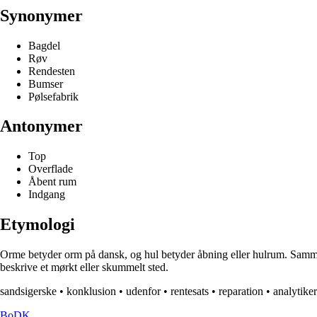
Synonymer
Bagdel
Røv
Rendesten
Bumser
Pølsefabrik
Antonymer
Top
Overflade
Åbent rum
Indgang
Etymologi
Orme betyder orm på dansk, og hul betyder åbning eller hulrum. Sammen
beskrive et mørkt eller skummelt sted.
sandsigerske
•
konklusion
•
udenfor
•
rentesats
•
reparation
•
analytiker
BoDK