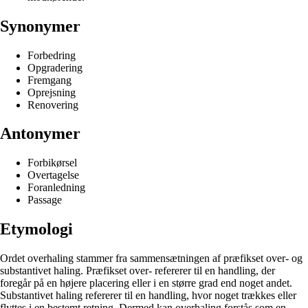
Synonymer
Forbedring
Opgradering
Fremgang
Oprejsning
Renovering
Antonymer
Forbikørsel
Overtagelse
Foranledning
Passage
Etymologi
Ordet overhaling stammer fra sammensætningen af præfikset over- og
substantivet haling. Præfikset over- refererer til en handling, der
foregår på en højere placering eller i en større grad end noget andet.
Substantivet haling refererer til en handling, hvor noget trækkes eller
flyttes i en bestemt retning. Dermed kan overhaling forstås som en