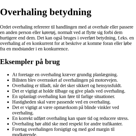
Overhaling betydning
Ordet overhaling refererer til handlingen med at overhale eller passere
en anden person eller køretøj, normalt ved at flytte sig forbi dem
hurtigere end dem. Det kan også bruges i overført betydning, f.eks. en
overhaling af en konkurrent for at beskrive at komme foran eller løbe
fra en modstander i en konkurrence.
Eksempler på brug
At foretage en overhaling kræver grundig planlægning.
Bilisten blev overrasket af overhalingen på motorvejen.
Overhaling er tilladt, når det sker sikkert og hensynsfuldt.
Det er vigtigt at holde tilbage og give plads ved overhaling.
En uplanlagt overhaling kan føre til farlige situationer.
Hastigheden skal være passende ved en overhaling.
Det er vigtigt at være opmærksom på blinde vinkler ved
overhaling.
En korrekt udført overhaling kan spare tid og reducere stress.
Overhaling bør altid ske med respekt for andre trafikanter.
Foretag overhalingen forsigtigt og med god margin til
modkørende.