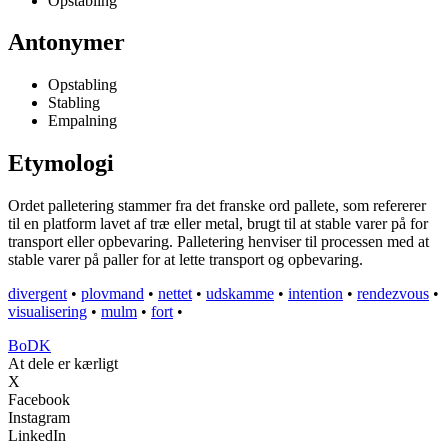
Opstabling
Antonymer
Opstabling
Stabling
Empalning
Etymologi
Ordet palletering stammer fra det franske ord pallete, som refererer
til en platform lavet af træ eller metal, brugt til at stable varer på for
transport eller opbevaring. Palletering henviser til processen med at
stable varer på paller for at lette transport og opbevaring.
divergent
•
plovmand
•
nettet
•
udskamme
•
intention
•
rendezvous
•
visualisering
•
mulm
•
fort
•
BoDK
At dele er kærligt
X
Facebook
Instagram
LinkedIn