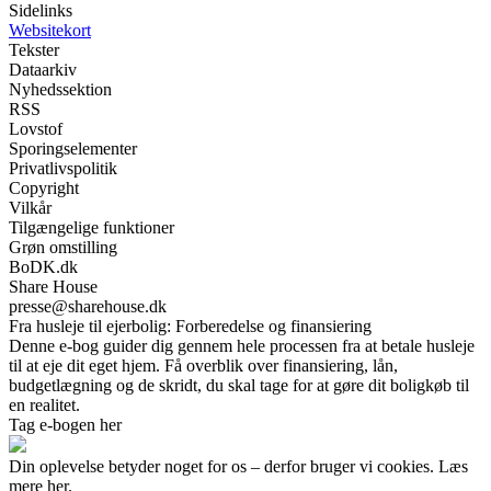
Sidelinks
Websitekort
Tekster
Dataarkiv
Nyhedssektion
RSS
Lovstof
Sporingselementer
Privatlivspolitik
Copyright
Vilkår
Tilgængelige funktioner
Grøn omstilling
BoDK.dk
Share House
presse@sharehouse.dk
Fra husleje til ejerbolig: Forberedelse og finansiering
Denne e-bog guider dig gennem hele processen fra at betale husleje
til at eje dit eget hjem. Få overblik over finansiering, lån,
budgetlægning og de skridt, du skal tage for at gøre dit boligkøb til
en realitet.
Tag e-bogen her
Din oplevelse betyder noget for os – derfor bruger vi cookies. Læs
mere her.