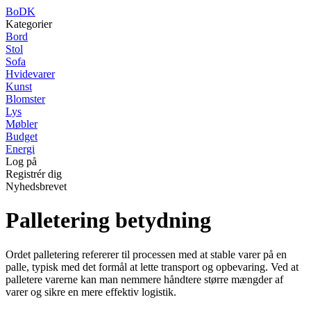
BoDK
Kategorier
Bord
Stol
Sofa
Hvidevarer
Kunst
Blomster
Lys
Møbler
Budget
Energi
Log på
Registrér dig
Nyhedsbrevet
Palletering betydning
Ordet palletering refererer til processen med at stable varer på en
palle, typisk med det formål at lette transport og opbevaring. Ved at
palletere varerne kan man nemmere håndtere større mængder af
varer og sikre en mere effektiv logistik.