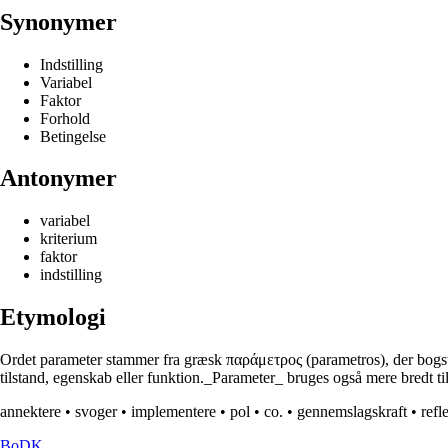
Synonymer
Indstilling
Variabel
Faktor
Forhold
Betingelse
Antonymer
variabel
kriterium
faktor
indstilling
Etymologi
Ordet parameter stammer fra græsk παράμετρος (parametros), der bogstave
tilstand, egenskab eller funktion._Parameter_ bruges også mere bredt til 
annektere
•
svoger
•
implementere
•
pol
•
co.
•
gennemslagskraft
•
refl
BoDK