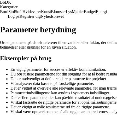
BoDK
Kategorier
Bord
Stol
Sofa
Hvidevarer
Kunst
Blomster
Lys
Møbler
Budget
Energi
Log på
Registrér dig
Nyhedsbrevet
Parameter betydning
Ordet parameter på dansk refererer til en variabel eller faktor, der defi
betingelser eller grænser for en given situation.
Eksempler på brug
En vigtig parameter for succes er effektiv kommunikation.
Du bør justere parametrene for din søgning for at få bedre resulta
Det er nødvendigt at definere klare parametre for projektet.
Vi analyserer data baseret på forskellige parametre.
Det er vigtigt at overveje alle relevante parametre, før man træffe
Parameterindstillingerne kan ændres i systemets indstillinger.
Der er flere parametre, der kan påvirke resultatet af undersøgelse
Vi skal fastsætte de rigtige parametre for at opnå målsætningerne
Det er vigtigt at måle resultaterne ud fra de rigtige parametre.
Vi skal være opmærksomme på alle nøgleparametre i vores analy