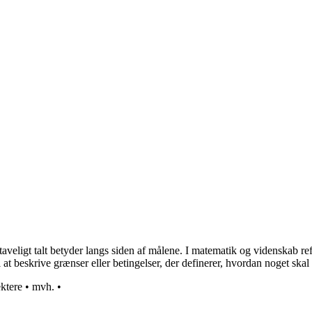
ligt talt betyder langs siden af målene. I matematik og videnskab refere
at beskrive grænser eller betingelser, der definerer, hvordan noget skal 
ektere
•
mvh.
•