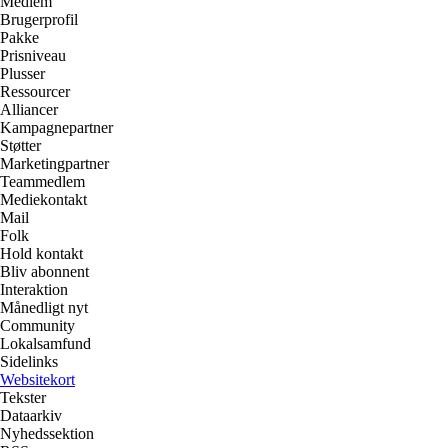
Medlem
Brugerprofil
Pakke
Prisniveau
Plusser
Ressourcer
Alliancer
Kampagnepartner
Støtter
Marketingpartner
Teammedlem
Mediekontakt
Mail
Folk
Hold kontakt
Bliv abonnent
Interaktion
Månedligt nyt
Community
Lokalsamfund
Sidelinks
Websitekort
Tekster
Dataarkiv
Nyhedssektion