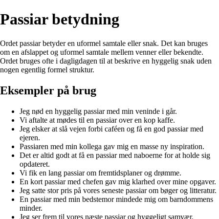
Passiar betydning
Ordet passiar betyder en uformel samtale eller snak. Det kan bruges
om en afslappet og uformel samtale mellem venner eller bekendte.
Ordet bruges ofte i dagligdagen til at beskrive en hyggelig snak uden
nogen egentlig formel struktur.
Eksempler på brug
Jeg nød en hyggelig passiar med min veninde i går.
Vi aftalte at mødes til en passiar over en kop kaffe.
Jeg elsker at slå vejen forbi caféen og få en god passiar med
ejeren.
Passiaren med min kollega gav mig en masse ny inspiration.
Det er altid godt at få en passiar med naboerne for at holde sig
opdateret.
Vi fik en lang passiar om fremtidsplaner og drømme.
En kort passiar med chefen gav mig klarhed over mine opgaver.
Jeg satte stor pris på vores seneste passiar om bøger og litteratur.
En passiar med min bedstemor mindede mig om barndommens
minder.
Jeg ser frem til vores næste passiar og hyggeligt samvær.