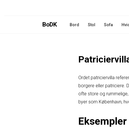
BoDK
Bord
Stol
Sofa
Hvi
Patriciervil
Ordet patriciervilla refer
borgere eller patriciere.
ofte store og rummelige, 
byer som København, hvor 
Eksempler 