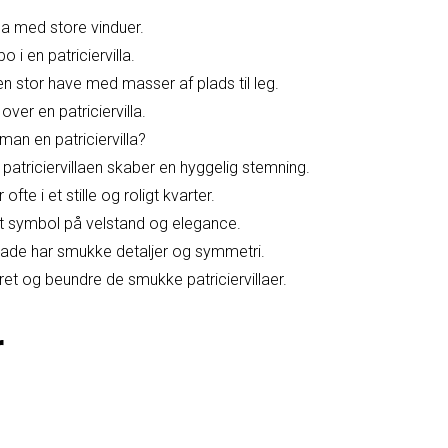
lla med store vinduer.
i en patriciervilla.
 en stor have med masser af plads til leg.
over en patriciervilla.
an en patriciervilla?
 patriciervillaen skaber en hyggelig stemning.
r ofte i et stille og roligt kvarter.
r et symbol på velstand og elegance.
acade har smukke detaljer og symmetri.
eret og beundre de smukke patriciervillaer.
r