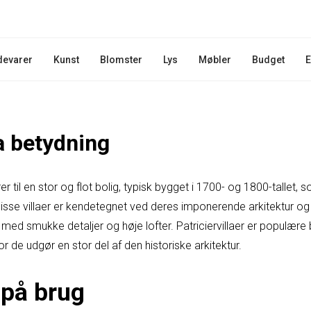
devarer
Kunst
Blomster
Lys
Møbler
Budget
E
la betydning
erer til en stor og flot bolig, typisk bygget i 1700- og 1800-tallet,
 Disse villaer er kendetegnet ved deres imponerende arkitektur o
med smukke detaljer og høje lofter. Patriciervillaer er populære b
de udgør en stor del af den historiske arkitektur.
på brug