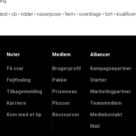
ing.
test
•
cb
•
ridder
•
russerpose
•
ferm
•
overdrage
•
tort
•
kvalificer
Noter
Medlem
Alliancer
Få svar
Brugerprofil
Kampagnepartner
Fejlfinding
Pakke
Støtter
Tilbagemelding
Prisniveau
Marketingpartner
Karriere
Plusser
Teammedlem
Kom med et tip
Ressourcer
Mediekontakt
Mail