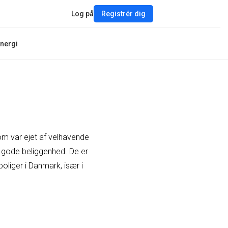
Log på
Registrér dig
nergi
 som var ejet af velhavende
g gode beliggenhed. De er
oliger i Danmark, især i