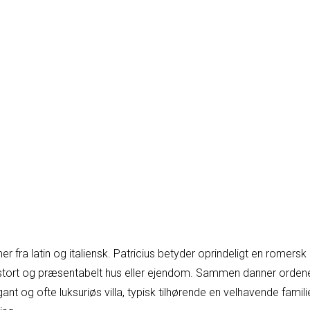
er fra latin og italiensk. Patricius betyder oprindeligt en romersk a
et stort og præsentabelt hus eller ejendom. Sammen danner ordene 
gant og ofte luksuriøs villa, typisk tilhørende en velhavende fami