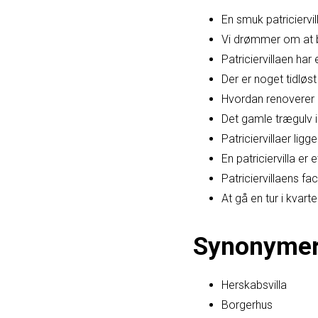
En smuk patriciervi
Vi drømmer om at bo 
Patriciervillaen har
Der er noget tidløst 
Hvordan renoverer m
Det gamle trægulv i
Patriciervillaer ligge
En patriciervilla e
Patriciervillaens f
At gå en tur i kvart
Synonyme
Herskabsvilla
Borgerhus