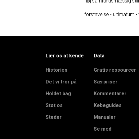
høj samfundsmæssig still
forstavelse
•
ultimatum
•
Lær os at kende
Data
Historien
Gratis ressourcer
Det vi tror på
Særpriser
Holdet bag
Kommentarer
Støt os
Købeguides
Steder
Manualer
Se med