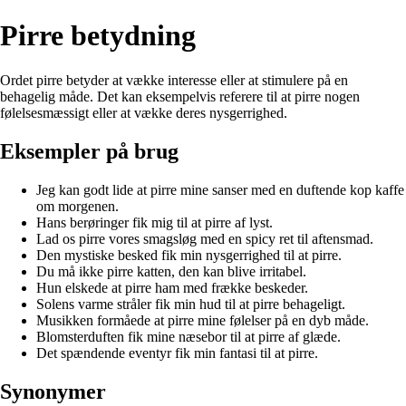
Pirre betydning
Ordet pirre betyder at vække interesse eller at stimulere på en
behagelig måde. Det kan eksempelvis referere til at pirre nogen
følelsesmæssigt eller at vække deres nysgerrighed.
Eksempler på brug
Jeg kan godt lide at pirre mine sanser med en duftende kop kaffe
om morgenen.
Hans berøringer fik mig til at pirre af lyst.
Lad os pirre vores smagsløg med en spicy ret til aftensmad.
Den mystiske besked fik min nysgerrighed til at pirre.
Du må ikke pirre katten, den kan blive irritabel.
Hun elskede at pirre ham med frække beskeder.
Solens varme stråler fik min hud til at pirre behageligt.
Musikken formåede at pirre mine følelser på en dyb måde.
Blomsterduften fik mine næsebor til at pirre af glæde.
Det spændende eventyr fik min fantasi til at pirre.
Synonymer