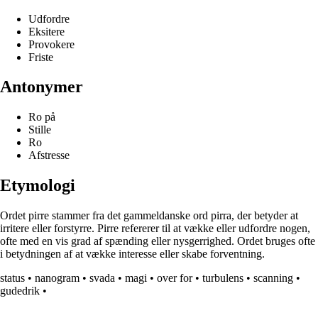
Udfordre
Eksitere
Provokere
Friste
Antonymer
Ro på
Stille
Ro
Afstresse
Etymologi
Ordet pirre stammer fra det gammeldanske ord pirra, der betyder at
irritere eller forstyrre. Pirre refererer til at vække eller udfordre nogen,
ofte med en vis grad af spænding eller nysgerrighed. Ordet bruges ofte
i betydningen af at vække interesse eller skabe forventning.
status
•
nanogram
•
svada
•
magi
•
over for
•
turbulens
•
scanning
•
gudedrik
•