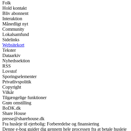
Folk
Hold kontakt
Bliv abonnent
Interaktion
Månedligt nyt
Community
Lokalsamfund
Sidelinks
Websitekort
Tekster
Dataarkiv
Nyhedssektion
RSS
Lovstof
Sporingselementer
Privatlivspolitik
Copyright
Vilkår
Tilgængelige funktioner
Grøn omstilling
BoDK.dk
Share House
presse@sharehouse.dk
Fra husleje til ejerbolig: Forberedelse og finansiering
Denne e-bog guider dig gennem hele processen fra at betale husleje