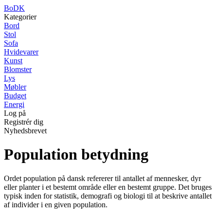
BoDK
Kategorier
Bord
Stol
Sofa
Hvidevarer
Kunst
Blomster
Lys
Møbler
Budget
Energi
Log på
Registrér dig
Nyhedsbrevet
Population betydning
Ordet population på dansk refererer til antallet af mennesker, dyr
eller planter i et bestemt område eller en bestemt gruppe. Det bruges
typisk inden for statistik, demografi og biologi til at beskrive antallet
af individer i en given population.