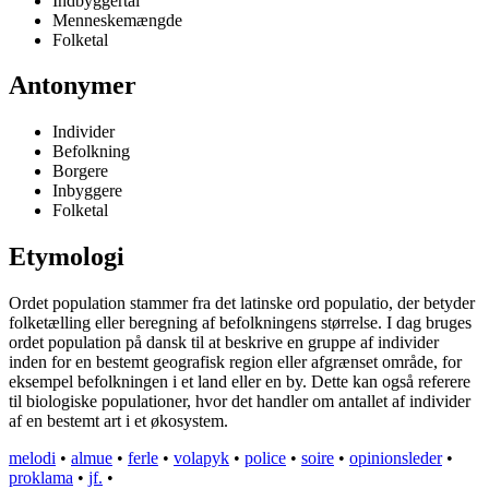
Indbyggertal
Menneskemængde
Folketal
Antonymer
Individer
Befolkning
Borgere
Inbyggere
Folketal
Etymologi
Ordet population stammer fra det latinske ord populatio, der betyder
folketælling eller beregning af befolkningens størrelse. I dag bruges
ordet population på dansk til at beskrive en gruppe af individer
inden for en bestemt geografisk region eller afgrænset område, for
eksempel befolkningen i et land eller en by. Dette kan også referere
til biologiske populationer, hvor det handler om antallet af individer
af en bestemt art i et økosystem.
melodi
•
almue
•
ferle
•
volapyk
•
police
•
soire
•
opinionsleder
•
proklama
•
jf.
•