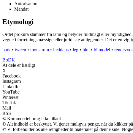
Autorisation
Mandat
Etymologi
Ordet prokura stammer fra latin og betyder fuldmagt eller myndighed. 
vegne i forretningsmæssige eller juridiske anliggender. Det er en vigti
bark
•
tween
•
monstrum
•
incidens
•
leg
•
hint
•
bilmodel
•
rendezvo
BoDK
At dele er kærligt
X
Facebook
Instagram
LinkedIn
YouTube
Pinterest
TikTok
Mail
RSS
© Kommerciel brug ikke tilladt.
© Alt indhold er beskyttet. Vi tjener muligvis penge, når du klikker på
© Vi forbeholder os alle rettigheder til materialet på denne side. Nog