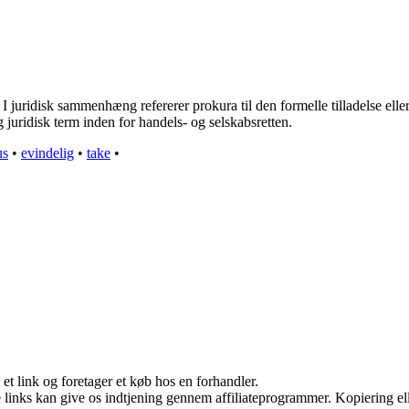
I juridisk sammenhæng refererer prokura til den formelle tilladelse elle
g juridisk term inden for handels- og selskabsretten.
us
•
evindelig
•
take
•
 et link og foretager et køb hos en forhandler.
le links kan give os indtjening gennem affiliateprogrammer. Kopiering ell