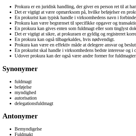
Prokura er en juridisk handling, der giver en person ret til at 
Det er vigtigt at være opmærksom på, hvilke beføjelser en prok
En prokurist kan typisk handle i virksomhedens navn i forbinde
Prokura kan være begrænset til specifikke opgaver og transakti
En prokura kan gives enten som fuldmagt eller som tinglyst do
Det er vigtigt at sikre, at prokuraen er gyldig og registreret korr
En prokura kan også tilbagekaldes, hvis nødvendigt.
Prokura kan være en effektiv måde at delegere ansvar og besl
En prokurist skal handle i virksomhedens bedste interesse og i
Udover prokura kan der også være andre former for fuldmagter
Synonymer
fuldmagt
beføjelse
myndighed
autorisation
delegationsfuldmagt
Antonymer
Bemyndigelse
Fuldmakt