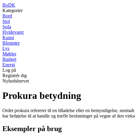
BoDK
Kategorier
Bord
Stol
Sofa
Hvidevarer
Kunst
Blomster
Lys
Møbler
Budget
Energi
Log på
Registrér dig
Nyhedsbrevet
Prokura betydning
Ordet prokura refererer til en tilladelse eller en bemyndigelse, normalt
har beføjelse til at handle og træffe beslutninger på vegne af den vir
Eksempler på brug