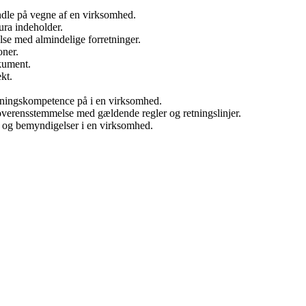
handle på vegne af en virksomhed.
ura indeholder.
lse med almindelige forretninger.
oner.
kument.
ekt.
utningskompetence på i en virksomhed.
 overensstemmelse med gældende regler og retningslinjer.
 og bemyndigelser i en virksomhed.