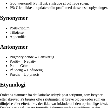
God weekend! PS: Husk at slappe af og nyde solen.
PS: Glem ikke at opdatere din profil med de seneste oplysninger.
Synonymer
Postskriptum
Tilføjelse
Appendiks
Antonymer
Pligtopfyldende – Uansvarlig
Positiv – Negativ
Pæn – Grim
Pålidelig – Upålidelig
Præcis – Up præcis
Etymologi
Ordet ps stammer fra det latinske udtryk post scriptum, som betyder
efter skrevet. Ps bruges ofte i slutningen af breve og beskeder som en
tilføjelse eller eftertanke, der ikke var inkluderet i den oprindelige tekst.
Det bruges også i mere formelle dokumenter for at indikere, at der