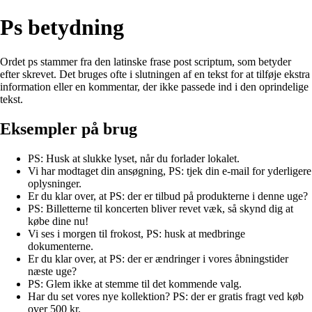
Ps betydning
Ordet ps stammer fra den latinske frase post scriptum, som betyder
efter skrevet. Det bruges ofte i slutningen af en tekst for at tilføje ekstra
information eller en kommentar, der ikke passede ind i den oprindelige
tekst.
Eksempler på brug
PS: Husk at slukke lyset, når du forlader lokalet.
Vi har modtaget din ansøgning, PS: tjek din e-mail for yderligere
oplysninger.
Er du klar over, at PS: der er tilbud på produkterne i denne uge?
PS: Billetterne til koncerten bliver revet væk, så skynd dig at
købe dine nu!
Vi ses i morgen til frokost, PS: husk at medbringe
dokumenterne.
Er du klar over, at PS: der er ændringer i vores åbningstider
næste uge?
PS: Glem ikke at stemme til det kommende valg.
Har du set vores nye kollektion? PS: der er gratis fragt ved køb
over 500 kr.