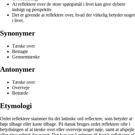
At reflektere over de store spørgsmål i livet kan give dybere
indsigt og perspektiv.
Det er givende at reflektere over, hvad der virkelig betyder noget
i livet.
Synonymer
Tænke over
Betragte
Gennemtænke
Antonymer
Tænke over
Overveje
Betræde
Etymologi
Ordet reflektere stammer fra det latinske ord reflectere, som betyder at
bøje tilbage eller kaste tilbage. På dansk bruges ordet reflektere ofte i
betydningen af at tænke over eller overveje noget nøje, samt at afspejle
eller give udtryk for noget. Det kan også referere til fysisk refleksion af