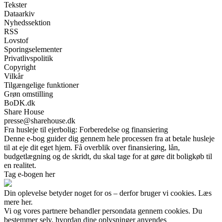
Tekster
Dataarkiv
Nyhedssektion
RSS
Lovstof
Sporingselementer
Privatlivspolitik
Copyright
Vilkår
Tilgængelige funktioner
Grøn omstilling
BoDK.dk
Share House
presse@sharehouse.dk
Fra husleje til ejerbolig: Forberedelse og finansiering
Denne e-bog guider dig gennem hele processen fra at betale husleje
til at eje dit eget hjem. Få overblik over finansiering, lån,
budgetlægning og de skridt, du skal tage for at gøre dit boligkøb til
en realitet.
Tag e-bogen her
Din oplevelse betyder noget for os – derfor bruger vi cookies. Læs
mere her.
Vi og vores partnere behandler persondata gennem cookies. Du
bestemmer selv, hvordan dine oplysninger anvendes