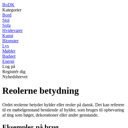
BoDK
Kategorier
Bord
Stol
Sofa
Hvidevarer
Kunst
Blomster
Lys
Møbler
Budget
Energi
Log på
Registrér dig
Nyhedsbrevet
Reolerne betydning
Ordet reolerne betyder hylder eller reoler på dansk. Det kan referere
til en møbelgenstand bestående af hylder, som bruges til opbevaring
af ting som bøger, dekorationer eller andre genstande.
Eksempler på brug