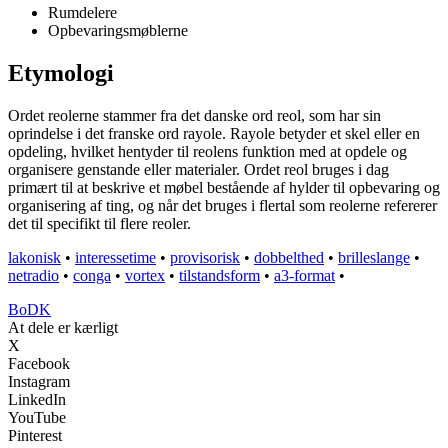
Rumdelere
Opbevaringsmøblerne
Etymologi
Ordet reolerne stammer fra det danske ord reol, som har sin
oprindelse i det franske ord rayole. Rayole betyder et skel eller en
opdeling, hvilket hentyder til reolens funktion med at opdele og
organisere genstande eller materialer. Ordet reol bruges i dag
primært til at beskrive et møbel bestående af hylder til opbevaring og
organisering af ting, og når det bruges i flertal som reolerne refererer
det til specifikt til flere reoler.
lakonisk
•
interessetime
•
provisorisk
•
dobbelthed
•
brilleslange
•
netradio
•
conga
•
vortex
•
tilstandsform
•
a3-format
•
BoDK
At dele er kærligt
X
Facebook
Instagram
LinkedIn
YouTube
Pinterest