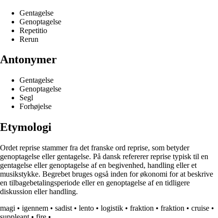
Gentagelse
Genoptagelse
Repetitio
Rerun
Antonymer
Gentagelse
Genoptagelse
Segl
Forhøjelse
Etymologi
Ordet reprise stammer fra det franske ord reprise, som betyder
genoptagelse eller gentagelse. På dansk refererer reprise typisk til en
gentagelse eller genoptagelse af en begivenhed, handling eller et
musikstykke. Begrebet bruges også inden for økonomi for at beskrive
en tilbagebetalingsperiode eller en genoptagelse af en tidligere
diskussion eller handling.
magi
•
igennem
•
sadist
•
lento
•
logistik
•
fraktion
•
fraktion
•
cruise
•
suppleant
•
fire
•