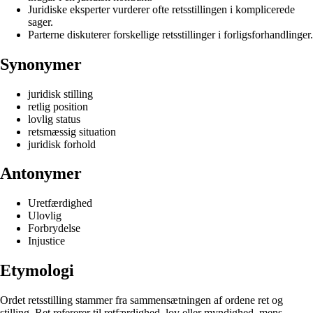
Juridiske eksperter vurderer ofte retsstillingen i komplicerede
sager.
Parterne diskuterer forskellige retsstillinger i forligsforhandlinger.
Synonymer
juridisk stilling
retlig position
lovlig status
retsmæssig situation
juridisk forhold
Antonymer
Uretfærdighed
Ulovlig
Forbrydelse
Injustice
Etymologi
Ordet retsstilling stammer fra sammensætningen af ordene ret og
stilling. Ret refererer til retfærdighed, lov eller myndighed, mens