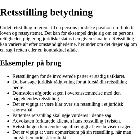
Retsstilling betydning
Ordet retsstilling refererer til en persons juridiske position i forhold til
loven og retssystemet. Det kan for eksempel dreje sig om en persons
rettigheder, pligter og juridiske status i en given situation. Retsstilling
kan variere alt efter omstændighederne, herunder om det drejer sig om
en sag i retten eller en kontraktuel aftale.
Eksempler på brug
Retsstillingen for de involverede parter er stadig uafklaret.
Du bør søge juridisk rådgivning for at forstå din retsstilling
bedre.
Domstolen afgjorde sagen i overensstemmelse med den
pågældendes retsstilling.
Det er vigtigt at være klar over sin retsstilling i et juridisk
spørgsmål.
Parternes retsstilling skal nøje vurderes i denne sag.
Advokaten forklarede klienten hans retsstilling i tvisten.
Retsstillingen kan ændre sig afhængigt af nye beviser i sagen.
Det er vigtigt at være opmærksom på sin retsstilling, når man
indgår i en juridisk kontrakt.