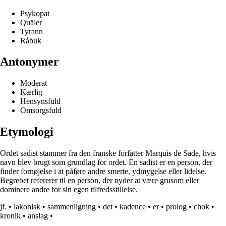
Psykopat
Quäler
Tyrann
Råbuk
Antonymer
Moderat
Kærlig
Hensynsfuld
Omsorgsfuld
Etymologi
Ordet sadist stammer fra den franske forfatter Marquis de Sade, hvis
navn blev brugt som grundlag for ordet. En sadist er en person, der
finder fornøjelse i at påføre andre smerte, ydmygelse eller lidelse.
Begrebet refererer til en person, der nyder at være grusom eller
dominere andre for sin egen tilfredsstillelse.
jf.
•
lakonisk
•
sammenligning
•
det
•
kadence
•
er
•
prolog
•
chok
•
kronik
•
anslag
•