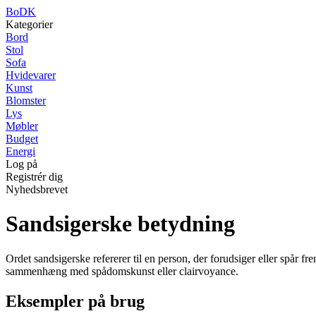
BoDK
Kategorier
Bord
Stol
Sofa
Hvidevarer
Kunst
Blomster
Lys
Møbler
Budget
Energi
Log på
Registrér dig
Nyhedsbrevet
Sandsigerske betydning
Ordet sandsigerske refererer til en person, der forudsiger eller spår fr
sammenhæng med spådomskunst eller clairvoyance.
Eksempler på brug