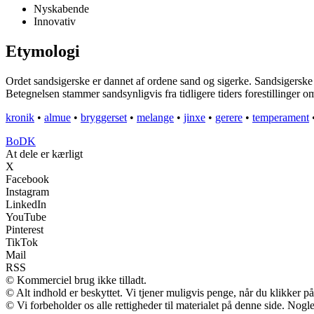
Nyskabende
Innovativ
Etymologi
Ordet sandsigerske er dannet af ordene sand og sigerke. Sandsigerske r
Betegnelsen stammer sandsynligvis fra tidligere tiders forestillinger
kronik
•
almue
•
bryggerset
•
melange
•
jinxe
•
gerere
•
temperament
BoDK
At dele er kærligt
X
Facebook
Instagram
LinkedIn
YouTube
Pinterest
TikTok
Mail
RSS
© Kommerciel brug ikke tilladt.
© Alt indhold er beskyttet. Vi tjener muligvis penge, når du klikker på
© Vi forbeholder os alle rettigheder til materialet på denne side. Nog