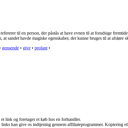
efererer til en person, der påstås at have evnen til at forudsige fremti
 om, at sandet havde magiske egenskaber, der kunne bruges til at afsløre
•
gensende
•
give
•
profant
•
 et link og foretager et køb hos en forhandler.
le links kan give os indtjening gennem affiliateprogrammer. Kopiering ell