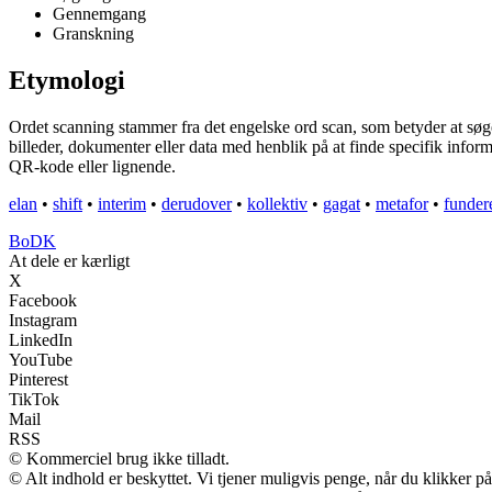
Gennemgang
Granskning
Etymologi
Ordet scanning stammer fra det engelske ord scan, som betyder at sø
billeder, dokumenter eller data med henblik på at finde specifik infor
QR-kode eller lignende.
elan
•
shift
•
interim
•
derudover
•
kollektiv
•
gagat
•
metafor
•
funder
BoDK
At dele er kærligt
X
Facebook
Instagram
LinkedIn
YouTube
Pinterest
TikTok
Mail
RSS
© Kommerciel brug ikke tilladt.
© Alt indhold er beskyttet. Vi tjener muligvis penge, når du klikker på