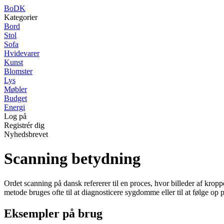
BoDK
Kategorier
Bord
Stol
Sofa
Hvidevarer
Kunst
Blomster
Lys
Møbler
Budget
Energi
Log på
Registrér dig
Nyhedsbrevet
Scanning betydning
Ordet scanning på dansk refererer til en proces, hvor billeder af kr
metode bruges ofte til at diagnosticere sygdomme eller til at følge op 
Eksempler på brug