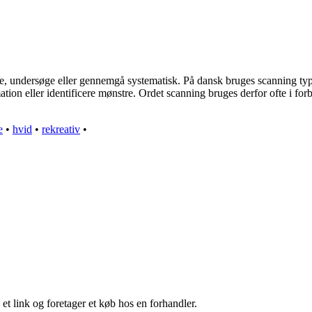
ge, undersøge eller gennemgå systematisk. På dansk bruges scanning t
mation eller identificere mønstre. Ordet scanning bruges derfor ofte i f
e
•
hvid
•
rekreativ
•
 et link og foretager et køb hos en forhandler.