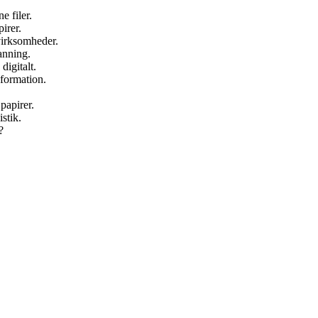
 filer.
irer.
virksomheder.
canning.
igitalt.
nformation.
papirer.
istik.
?