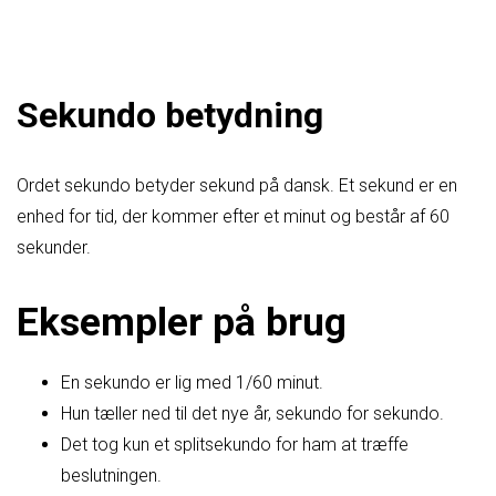
Sekundo betydning
Ordet sekundo betyder sekund på dansk. Et sekund er en
enhed for tid, der kommer efter et minut og består af 60
sekunder.
Eksempler på brug
En sekundo er lig med 1/60 minut.
Hun tæller ned til det nye år, sekundo for sekundo.
Det tog kun et splitsekundo for ham at træffe
beslutningen.