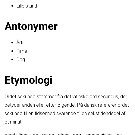
Lille stund
Antonymer
Årti
Time
Dag
Etymologi
Ordet sekundo stammer fra det latinske ord secundus, der
betyder anden eller efterfølgende. På dansk refererer ordet
sekundo til en tidsenhed svarende til en sekstidendedel af
et minut.