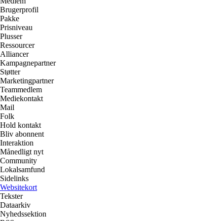
Medlem
Brugerprofil
Pakke
Prisniveau
Plusser
Ressourcer
Alliancer
Kampagnepartner
Støtter
Marketingpartner
Teammedlem
Mediekontakt
Mail
Folk
Hold kontakt
Bliv abonnent
Interaktion
Månedligt nyt
Community
Lokalsamfund
Sidelinks
Websitekort
Tekster
Dataarkiv
Nyhedssektion