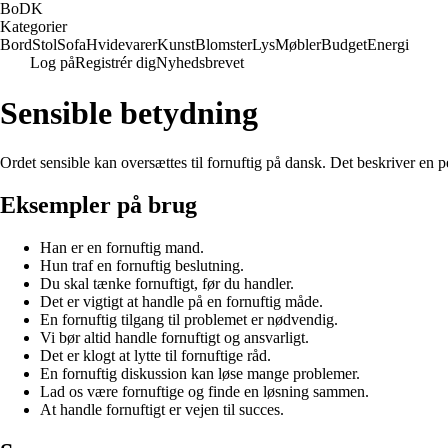
BoDK
Kategorier
Bord
Stol
Sofa
Hvidevarer
Kunst
Blomster
Lys
Møbler
Budget
Energi
Log på
Registrér dig
Nyhedsbrevet
Sensible betydning
Ordet sensible kan oversættes til fornuftig på dansk. Det beskriver en 
Eksempler på brug
Han er en fornuftig mand.
Hun traf en fornuftig beslutning.
Du skal tænke fornuftigt, før du handler.
Det er vigtigt at handle på en fornuftig måde.
En fornuftig tilgang til problemet er nødvendig.
Vi bør altid handle fornuftigt og ansvarligt.
Det er klogt at lytte til fornuftige råd.
En fornuftig diskussion kan løse mange problemer.
Lad os være fornuftige og finde en løsning sammen.
At handle fornuftigt er vejen til succes.