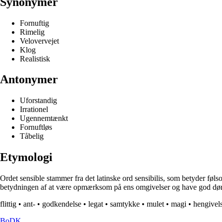
Synonymer
Fornuftig
Rimelig
Velovervejet
Klog
Realistisk
Antonymer
Uforstandig
Irrationel
Ugennemtænkt
Fornuftløs
Tåbelig
Etymologi
Ordet sensible stammer fra det latinske ord sensibilis, som betyder følsom
betydningen af at være opmærksom på ens omgivelser og have god dø
flittig
•
ant-
•
godkendelse
•
legat
•
samtykke
•
mulet
•
magi
•
hengivel
BoDK