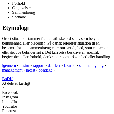
Forhold
Omgivelser
Sammenhæng
Scenarie
Etymologi
Ordet situation stammer fra det latinske ord situs, som betyder
beliggenhed eller placering. På dansk refererer situation til en
bestemt tilstand, sammenhæng eller omstændighed, som en person
eller gruppe befinder sig i. Det kan også beskrive en specifik
begivenhed eller forhold, der kræver opmærksomhed eller handling.
igennem
•
hustru
•
rapport
•
dansker
•
lazaron
•
sammenligning
•
management
•
incest
•
bondage
•
BoDK
At dele er kærligt
X
Facebook
Instagram
LinkedIn
YouTube
Pinterest