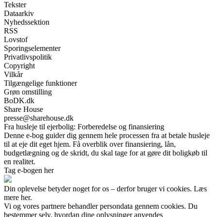
Tekster
Dataarkiv
Nyhedssektion
RSS
Lovstof
Sporingselementer
Privatlivspolitik
Copyright
Vilkår
Tilgængelige funktioner
Grøn omstilling
BoDK.dk
Share House
presse@sharehouse.dk
Fra husleje til ejerbolig: Forberedelse og finansiering
Denne e-bog guider dig gennem hele processen fra at betale husleje
til at eje dit eget hjem. Få overblik over finansiering, lån,
budgetlægning og de skridt, du skal tage for at gøre dit boligkøb til
en realitet.
Tag e-bogen her
Din oplevelse betyder noget for os – derfor bruger vi cookies. Læs
mere her.
Vi og vores partnere behandler persondata gennem cookies. Du
bestemmer selv, hvordan dine oplysninger anvendes