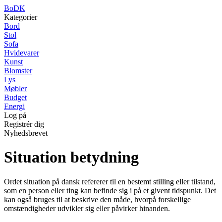
BoDK
Kategorier
Bord
Stol
Sofa
Hvidevarer
Kunst
Blomster
Lys
Møbler
Budget
Energi
Log på
Registrér dig
Nyhedsbrevet
Situation betydning
Ordet situation på dansk refererer til en bestemt stilling eller tilstand,
som en person eller ting kan befinde sig i på et givent tidspunkt. Det
kan også bruges til at beskrive den måde, hvorpå forskellige
omstændigheder udvikler sig eller påvirker hinanden.