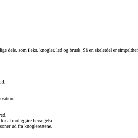
ellige dele, som f.eks. knogler, led og brusk. Så en skeletdel er simpelthen
ud.
osition.
red.
n for at muliggøre bevægelse.
rsoner ud fra knoglerestene.