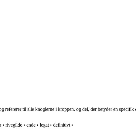
og refererer til alle knoglerne i kroppen, og del, der betyder en specifik
a
•
rivegilde
•
ende
•
legat
•
definitivt
•