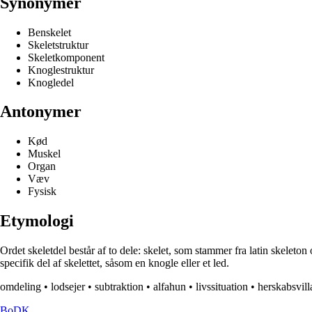
Synonymer
Benskelet
Skeletstruktur
Skeletkomponent
Knoglestruktur
Knogledel
Antonymer
Kød
Muskel
Organ
Væv
Fysisk
Etymologi
Ordet skeletdel består af to dele: skelet, som stammer fra latin skeleton 
specifik del af skelettet, såsom en knogle eller et led.
omdeling
•
lodsejer
•
subtraktion
•
alfahun
•
livssituation
•
herskabsvill
BoDK