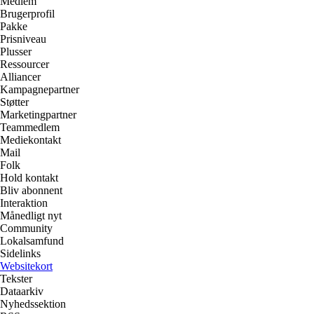
Medlem
Brugerprofil
Pakke
Prisniveau
Plusser
Ressourcer
Alliancer
Kampagnepartner
Støtter
Marketingpartner
Teammedlem
Mediekontakt
Mail
Folk
Hold kontakt
Bliv abonnent
Interaktion
Månedligt nyt
Community
Lokalsamfund
Sidelinks
Websitekort
Tekster
Dataarkiv
Nyhedssektion