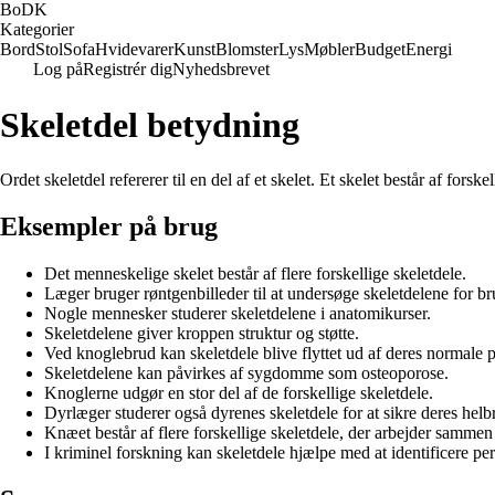
BoDK
Kategorier
Bord
Stol
Sofa
Hvidevarer
Kunst
Blomster
Lys
Møbler
Budget
Energi
Log på
Registrér dig
Nyhedsbrevet
Skeletdel betydning
Ordet skeletdel refererer til en del af et skelet. Et skelet består af forsk
Eksempler på brug
Det menneskelige skelet består af flere forskellige skeletdele.
Læger bruger røntgenbilleder til at undersøge skeletdelene for br
Nogle mennesker studerer skeletdelene i anatomikurser.
Skeletdelene giver kroppen struktur og støtte.
Ved knoglebrud kan skeletdele blive flyttet ud af deres normale p
Skeletdelene kan påvirkes af sygdomme som osteoporose.
Knoglerne udgør en stor del af de forskellige skeletdele.
Dyrlæger studerer også dyrenes skeletdele for at sikre deres helb
Knæet består af flere forskellige skeletdele, der arbejder samme
I kriminel forskning kan skeletdele hjælpe med at identificere pe