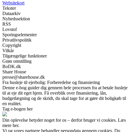
Websitekort
Tekster
Dataarkiv
Nyhedssektion
RSS
Lovstof
Sporingselementer
Privatlivspolitik
Copyright
Vilkår
Tilgængelige funktioner
Grøn omstilling
BoDK.dk
Share House
presse@sharehouse.dk
Fra husleje til ejerbolig: Forberedelse og finansiering
Denne e-bog guider dig gennem hele processen fra at betale husleje
til at eje dit eget hjem. Få overblik over finansiering, lån,
budgetlægning og de skridt, du skal tage for at gøre dit boligkøb til
en realitet.
Tag e-bogen her
Din oplevelse betyder noget for os – derfor bruger vi cookies. Læs
mere her.
Vi og vores partnere behandler persondata gennem cookies. Du