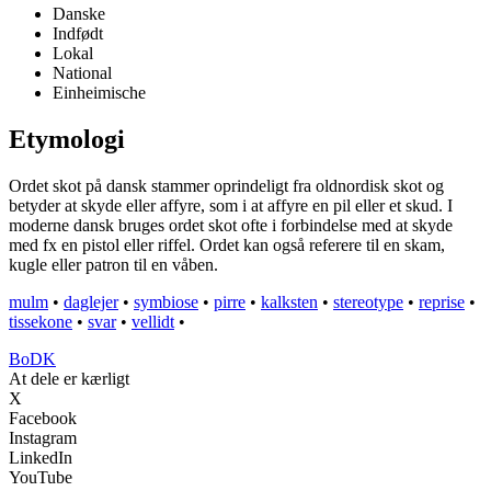
Danske
Indfødt
Lokal
National
Einheimische
Etymologi
Ordet skot på dansk stammer oprindeligt fra oldnordisk skot og
betyder at skyde eller affyre, som i at affyre en pil eller et skud. I
moderne dansk bruges ordet skot ofte i forbindelse med at skyde
med fx en pistol eller riffel. Ordet kan også referere til en skam,
kugle eller patron til en våben.
mulm
•
daglejer
•
symbiose
•
pirre
•
kalksten
•
stereotype
•
reprise
•
tissekone
•
svar
•
vellidt
•
BoDK
At dele er kærligt
X
Facebook
Instagram
LinkedIn
YouTube