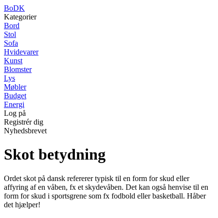
BoDK
Kategorier
Bord
Stol
Sofa
Hvidevarer
Kunst
Blomster
Lys
Møbler
Budget
Energi
Log på
Registrér dig
Nyhedsbrevet
Skot betydning
Ordet skot på dansk refererer typisk til en form for skud eller
affyring af en våben, fx et skydevåben. Det kan også henvise til en
form for skud i sportsgrene som fx fodbold eller basketball. Håber
det hjælper!