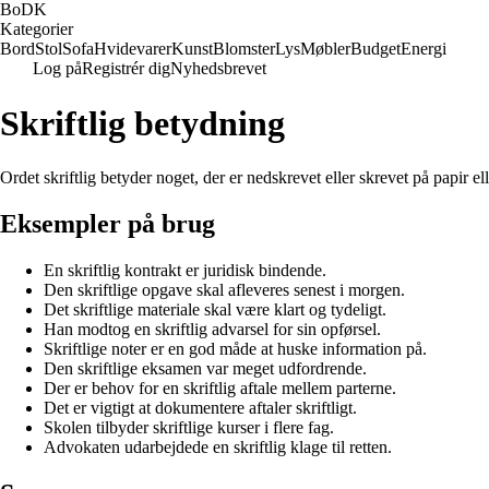
BoDK
Kategorier
Bord
Stol
Sofa
Hvidevarer
Kunst
Blomster
Lys
Møbler
Budget
Energi
Log på
Registrér dig
Nyhedsbrevet
Skriftlig betydning
Ordet skriftlig betyder noget, der er nedskrevet eller skrevet på papir e
Eksempler på brug
En skriftlig kontrakt er juridisk bindende.
Den skriftlige opgave skal afleveres senest i morgen.
Det skriftlige materiale skal være klart og tydeligt.
Han modtog en skriftlig advarsel for sin opførsel.
Skriftlige noter er en god måde at huske information på.
Den skriftlige eksamen var meget udfordrende.
Der er behov for en skriftlig aftale mellem parterne.
Det er vigtigt at dokumentere aftaler skriftligt.
Skolen tilbyder skriftlige kurser i flere fag.
Advokaten udarbejdede en skriftlig klage til retten.