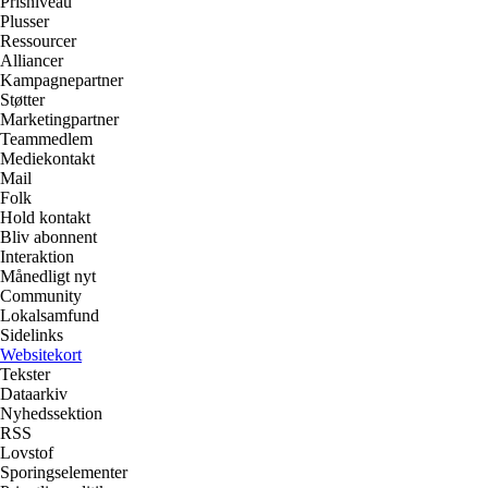
Prisniveau
Plusser
Ressourcer
Alliancer
Kampagnepartner
Støtter
Marketingpartner
Teammedlem
Mediekontakt
Mail
Folk
Hold kontakt
Bliv abonnent
Interaktion
Månedligt nyt
Community
Lokalsamfund
Sidelinks
Websitekort
Tekster
Dataarkiv
Nyhedssektion
RSS
Lovstof
Sporingselementer