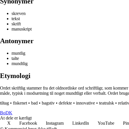
Synonymer
skreven
tekst
skrift
manuskript
Antonymer
muntlig
talte
mundtlig
Etymologi
Ordet skriftlig stammer fra det oldnordiske ord schriftligr, som kommer fr
måde, typisk i modsætning til noget mundtligt eller verbalt. Ordet bruge
tiltag
•
fiskenet
•
bad
•
bagstiv
•
defekte
•
innovative
•
teatralsk
•
relati
BoDK
At dele er kærligt
X
Facebook
Instagram
LinkedIn
YouTube
Pin
© Kommerciel brug ikke tilladt.