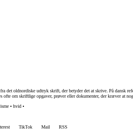
a det oldnordiske udtryk skrift, der betyder det at skrive. På dansk refer
s ofte om skriftlige opgaver, prøver eller dokumenter, der kræver at noge
visme
•
hvid
•
terest
TikTok
Mail
RSS