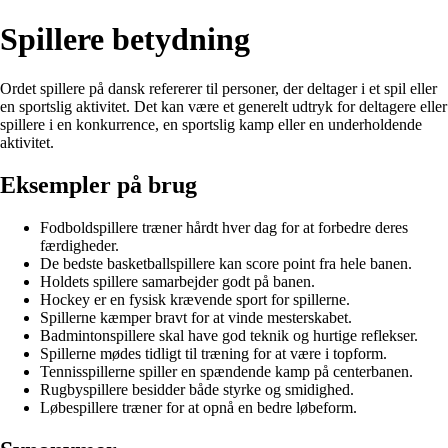
Spillere betydning
Ordet spillere på dansk refererer til personer, der deltager i et spil eller
en sportslig aktivitet. Det kan være et generelt udtryk for deltagere eller
spillere i en konkurrence, en sportslig kamp eller en underholdende
aktivitet.
Eksempler på brug
Fodboldspillere træner hårdt hver dag for at forbedre deres
færdigheder.
De bedste basketballspillere kan score point fra hele banen.
Holdets spillere samarbejder godt på banen.
Hockey er en fysisk krævende sport for spillerne.
Spillerne kæmper bravt for at vinde mesterskabet.
Badmintonspillere skal have god teknik og hurtige reflekser.
Spillerne mødes tidligt til træning for at være i topform.
Tennisspillerne spiller en spændende kamp på centerbanen.
Rugbyspillere besidder både styrke og smidighed.
Løbespillere træner for at opnå en bedre løbeform.