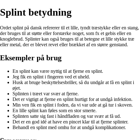
Splint betydning
Ordet splint på dansk refererer til et lille, tyndt træstykke eller en stang,
der bruges til at støtte eller forstærke noget, som fx et gebis eller en
knoglebrud. Splinter kan også bruges til at betegne et lille stykke træ
eller metal, der er blevet revet eller brækket af en større genstand.
Eksempler på brug
En splint kan være nyttig til at fjerne en splint.
Jeg fik en splint i fingeren ved et uheld.
Husk at bruge beskyttelsesbriller, så du undgår at få en splint i
øjet.
Splinten i træet var svær at fjerne.
Det er vigtigt at fjerne en splint hurtigt for at undgå infektion.
Min ven fik en splint i foden, da vi var ude at gå tur i skoven.
En lille splint kan føles som en stor smerte.
Splinten satte sig fast i håndfladen og var svær at få ud.
Det er en god idé at have en pincet klar til at fjerne splinter.
Behandl en splint med omhu for at undgå komplikationer.