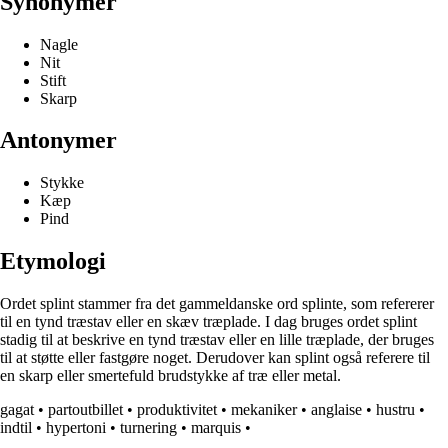
Synonymer
Nagle
Nit
Stift
Skarp
Antonymer
Stykke
Kæp
Pind
Etymologi
Ordet splint stammer fra det gammeldanske ord splinte, som refererer
til en tynd træstav eller en skæv træplade. I dag bruges ordet splint
stadig til at beskrive en tynd træstav eller en lille træplade, der bruges
til at støtte eller fastgøre noget. Derudover kan splint også referere til
en skarp eller smertefuld brudstykke af træ eller metal.
gagat
•
partoutbillet
•
produktivitet
•
mekaniker
•
anglaise
•
hustru
•
indtil
•
hypertoni
•
turnering
•
marquis
•