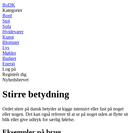
BoDK
Kategorier
Bord
Stol
Sofa
Hvidevarer
Kunst
Blomster
Lys
Møbler
Budget
Energi
Log på
Registrér dig
Nyhedsbrevet
Stirre betydning
Ordet stirre på dansk betyder at kigge intensivt eller fast på noget
eller nogen. Det kan også referere til at se på noget uden at flytte sit
blik eller give udtryk for særlig følelse.
Eksempler på brug