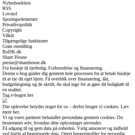
Nyhedssektion
RSS
Lovstof
Sporingselementer
Privatlivspolitik
Copyright
Vilkår
Tilgængelige funktioner
Grøn omstilling
BoDK.dk
Share House
presse@sharehouse.dk
Fra husleje til ejerbolig: Forberedelse og finansiering
Denne e-bog guider dig gennem hele processen fra at betale husleje
til at eje dit eget hjem. Få overblik over finansiering, lån,
budgetlægning og de skridt, du skal tage for at gøre dit boligkøb til
en realitet.
Tag e-bogen her
Din oplevelse betyder noget for os – derfor bruger vi cookies. Læs
mere her.
Vi og vores partnere behandler persondata gennem cookies. Du
bestemmer selv, hvordan dine oplysninger anvendes
Få adgang til og gem data på enheden. Vælg annoncer og indhold
ved hjælp af begrænsede data. Opret brugerprofiler for personlig