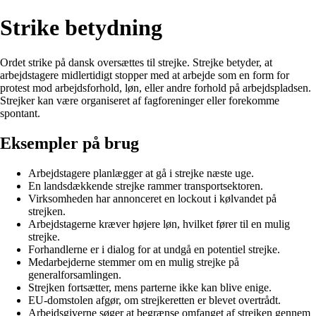
Strike betydning
Ordet strike på dansk oversættes til strejke. Strejke betyder, at
arbejdstagere midlertidigt stopper med at arbejde som en form for
protest mod arbejdsforhold, løn, eller andre forhold på arbejdspladsen.
Strejker kan være organiseret af fagforeninger eller forekomme
spontant.
Eksempler på brug
Arbejdstagere planlægger at gå i strejke næste uge.
En landsdækkende strejke rammer transportsektoren.
Virksomheden har annonceret en lockout i kølvandet på
strejken.
Arbejdstagerne kræver højere løn, hvilket fører til en mulig
strejke.
Forhandlerne er i dialog for at undgå en potentiel strejke.
Medarbejderne stemmer om en mulig strejke på
generalforsamlingen.
Strejken fortsætter, mens parterne ikke kan blive enige.
EU-domstolen afgør, om strejkeretten er blevet overtrådt.
Arbejdsgiverne søger at begrænse omfanget af strejken gennem