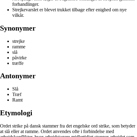
forhandlinger.
Strejkevarslet er blevet trukket tilbage efter enighed om nye
vilkår.
Synonymer
strejke
ramme
slå
påvirke
træffe
Antonymer
Slå
Træf
Ramt
Etymologi
Ordet strike på dansk stammer fra det engelske ord strike, som betyder
at slå eller at ramme. Ordet anvendes ofte i forbindelse med
arbejdskonflikter, hvor arbejdstagere midlertidigt stopper arbejdet som