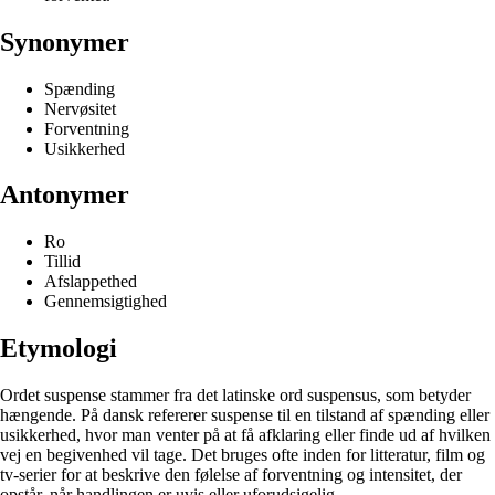
Synonymer
Spænding
Nervøsitet
Forventning
Usikkerhed
Antonymer
Ro
Tillid
Afslappethed
Gennemsigtighed
Etymologi
Ordet suspense stammer fra det latinske ord suspensus, som betyder
hængende. På dansk refererer suspense til en tilstand af spænding eller
usikkerhed, hvor man venter på at få afklaring eller finde ud af hvilken
vej en begivenhed vil tage. Det bruges ofte inden for litteratur, film og
tv-serier for at beskrive den følelse af forventning og intensitet, der
opstår, når handlingen er uvis eller uforudsigelig.