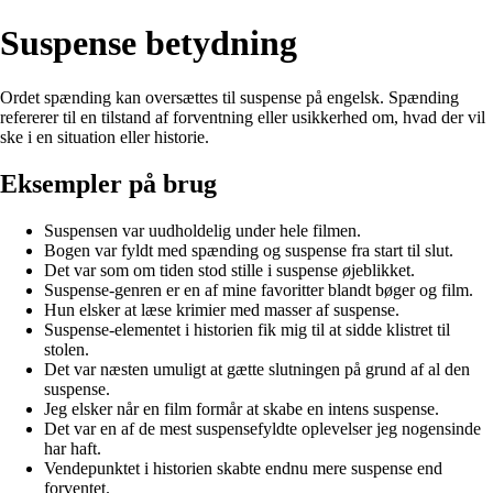
Suspense betydning
Ordet spænding kan oversættes til suspense på engelsk. Spænding
refererer til en tilstand af forventning eller usikkerhed om, hvad der vil
ske i en situation eller historie.
Eksempler på brug
Suspensen var uudholdelig under hele filmen.
Bogen var fyldt med spænding og suspense fra start til slut.
Det var som om tiden stod stille i suspense øjeblikket.
Suspense-genren er en af mine favoritter blandt bøger og film.
Hun elsker at læse krimier med masser af suspense.
Suspense-elementet i historien fik mig til at sidde klistret til
stolen.
Det var næsten umuligt at gætte slutningen på grund af al den
suspense.
Jeg elsker når en film formår at skabe en intens suspense.
Det var en af de mest suspensefyldte oplevelser jeg nogensinde
har haft.
Vendepunktet i historien skabte endnu mere suspense end
forventet.