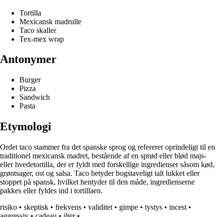
Tortilla
Mexicansk madrulle
Taco skaller
Tex-mex wrap
Antonymer
Burger
Pizza
Sandwich
Pasta
Etymologi
Ordet taco stammer fra det spanske sprog og refererer oprindeligt til en
traditionel mexicansk madret, bestående af en sprød eller blød majs-
eller hvedetortilla, der er fyldt med forskellige ingredienser såsom kød,
grøntsager, ost og salsa. Taco betyder bogstaveligt talt lukket eller
stoppet på spansk, hvilket hentyder til den måde, ingredienserne
pakkes eller fyldes ind i tortillaen.
risiko
•
skeptisk
•
frekvens
•
validitet
•
gimpe
•
tystys
•
incest
•
aggressiv
•
cadeau
•
ilter
•