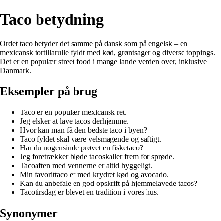
Taco betydning
Ordet taco betyder det samme på dansk som på engelsk – en
mexicansk tortillarulle fyldt med kød, grøntsager og diverse toppings.
Det er en populær street food i mange lande verden over, inklusive
Danmark.
Eksempler på brug
Taco er en populær mexicansk ret.
Jeg elsker at lave tacos derhjemme.
Hvor kan man få den bedste taco i byen?
Taco fyldet skal være velsmagende og saftigt.
Har du nogensinde prøvet en fisketaco?
Jeg foretrækker bløde tacoskaller frem for sprøde.
Tacoaften med vennerne er altid hyggeligt.
Min favorittaco er med krydret kød og avocado.
Kan du anbefale en god opskrift på hjemmelavede tacos?
Tacotirsdag er blevet en tradition i vores hus.
Synonymer