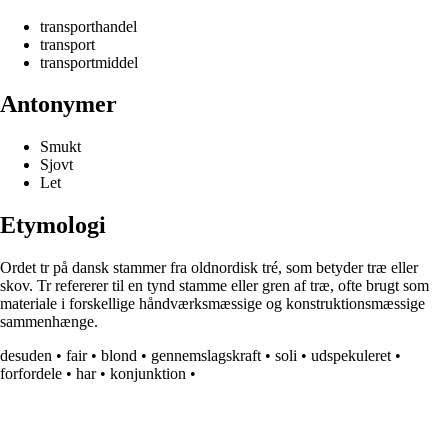
transporthandel
transport
transportmiddel
Antonymer
Smukt
Sjovt
Let
Etymologi
Ordet tr på dansk stammer fra oldnordisk tré, som betyder træ eller
skov. Tr refererer til en tynd stamme eller gren af træ, ofte brugt som
materiale i forskellige håndværksmæssige og konstruktionsmæssige
sammenhænge.
desuden
•
fair
•
blond
•
gennemslagskraft
•
soli
•
udspekuleret
•
forfordele
•
har
•
konjunktion
•