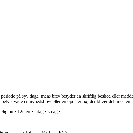
periode på syv dage, mens brev betyder en skriftlig besked eller meddel
mpelvis være en nyhedsbrev eller en opdatering, der bliver delt med en
religion
•
12eren
•
i dag
•
smag
•
terest
TikTok
Mail
RSS