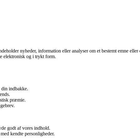
indeholder nyheder, information eller analyser om et bestemt emne eller
elektronisk og i trykt form.
 din indbakke.
ends.
stisk præmie.
ugebrev.
de godt af vores indhold.
s med kendte personligheder.