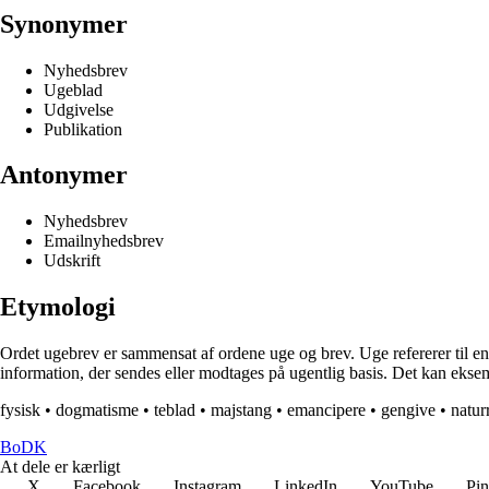
Synonymer
Nyhedsbrev
Ugeblad
Udgivelse
Publikation
Antonymer
Nyhedsbrev
Emailnyhedsbrev
Udskrift
Etymologi
Ordet ugebrev er sammensat af ordene uge og brev. Uge refererer til en 
information, der sendes eller modtages på ugentlig basis. Det kan ekse
fysisk
•
dogmatisme
•
teblad
•
majstang
•
emancipere
•
gengive
•
natur
BoDK
At dele er kærligt
X
Facebook
Instagram
LinkedIn
YouTube
Pin