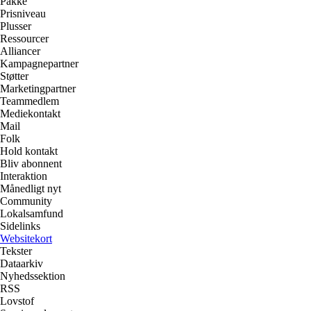
Pakke
Prisniveau
Plusser
Ressourcer
Alliancer
Kampagnepartner
Støtter
Marketingpartner
Teammedlem
Mediekontakt
Mail
Folk
Hold kontakt
Bliv abonnent
Interaktion
Månedligt nyt
Community
Lokalsamfund
Sidelinks
Websitekort
Tekster
Dataarkiv
Nyhedssektion
RSS
Lovstof