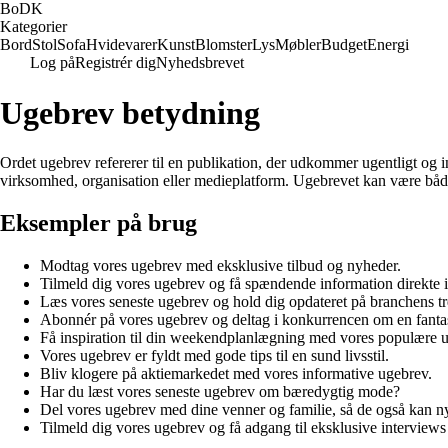
BoDK
Kategorier
Bord
Stol
Sofa
Hvidevarer
Kunst
Blomster
Lys
Møbler
Budget
Energi
Log på
Registrér dig
Nyhedsbrevet
Ugebrev betydning
Ordet ugebrev refererer til en publikation, der udkommer ugentligt og 
virksomhed, organisation eller medieplatform. Ugebrevet kan være både 
Eksempler på brug
Modtag vores ugebrev med eksklusive tilbud og nyheder.
Tilmeld dig vores ugebrev og få spændende information direkte i
Læs vores seneste ugebrev og hold dig opdateret på branchens tr
Abonnér på vores ugebrev og deltag i konkurrencen om en fanta
Få inspiration til din weekendplanlægning med vores populære 
Vores ugebrev er fyldt med gode tips til en sund livsstil.
Bliv klogere på aktiemarkedet med vores informative ugebrev.
Har du læst vores seneste ugebrev om bæredygtig mode?
Del vores ugebrev med dine venner og familie, så de også kan ny
Tilmeld dig vores ugebrev og få adgang til eksklusive interview