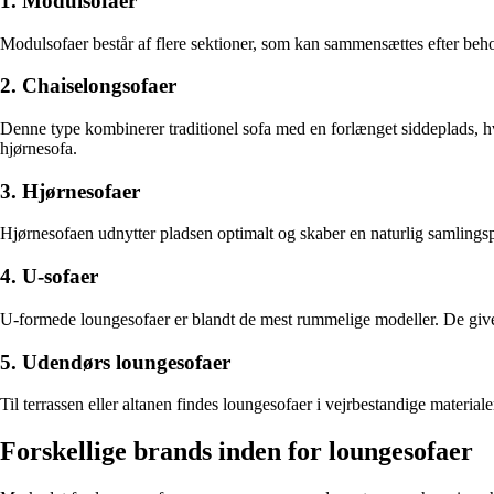
1. Modulsofaer
Modulsofaer består af flere sektioner, som kan sammensættes efter behov.
2. Chaiselongsofaer
Denne type kombinerer traditionel sofa med en forlænget siddeplads, h
hjørnesofa.
3. Hjørnesofaer
Hjørnesofaen udnytter pladsen optimalt og skaber en naturlig samlingsp
4. U-sofaer
U-formede loungesofaer er blandt de mest rummelige modeller. De giver
5. Udendørs loungesofaer
Til terrassen eller altanen findes loungesofaer i vejrbestandige mater
Forskellige brands inden for loungesofaer