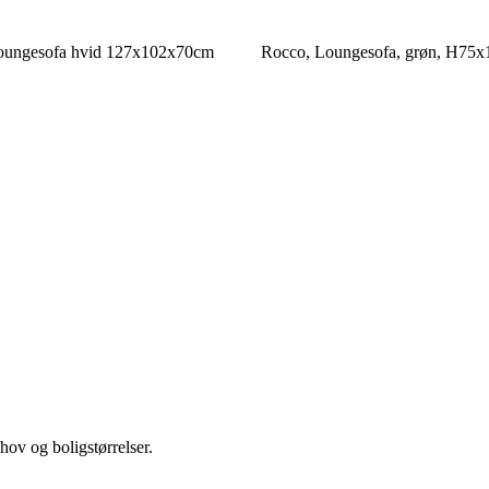
 loungesofa hvid 127x102x70cm
Rocco, Loungesofa, grøn, H75
hov og boligstørrelser.