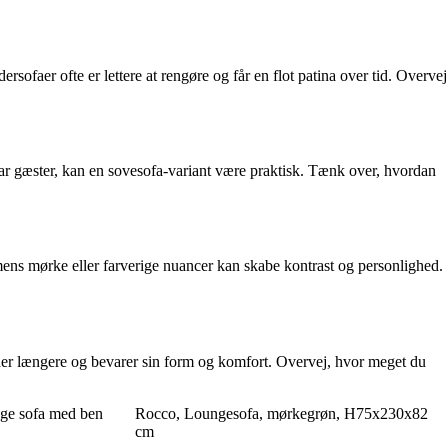
rsofaer ofte er lettere at rengøre og får en flot patina over tid. Overvej
har gæster, kan en sovesofa-variant være praktisk. Tænk over, hvordan
 mens mørke eller farverige nuancer kan skabe kontrast og personlighed.
holder længere og bevarer sin form og komfort. Overvej, hvor meget du
unge sofa med ben
Rocco, Loungesofa, mørkegrøn, H75x230x82
cm