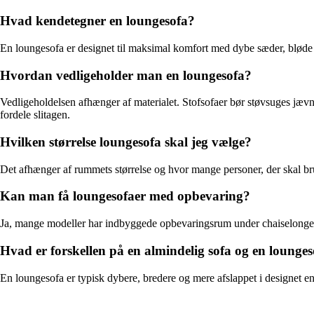
Hvad kendetegner en loungesofa?
En loungesofa er designet til maksimal komfort med dybe sæder, bløde p
Hvordan vedligeholder man en loungesofa?
Vedligeholdelsen afhænger af materialet. Stofsofaer bør støvsuges jævn
fordele slitagen.
Hvilken størrelse loungesofa skal jeg vælge?
Det afhænger af rummets størrelse og hvor mange personer, der skal br
Kan man få loungesofaer med opbevaring?
Ja, mange modeller har indbyggede opbevaringsrum under chaiselongen el
Hvad er forskellen på en almindelig sofa og en lounge
En loungesofa er typisk dybere, bredere og mere afslappet i designet end