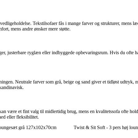
edligeholdelse. Tekstilsofaer fås i mange farver og strukturer, mens læde
fort, mens andre ønsker mere støtte.
nger, justerbare ryglæn eller indbyggede opbevaringsrum. Hvis du ofte 
ningen. Neutrale farver som grå, beige og sand giver et tidløst udtryk,
skandinavisk.
 kan være et fint valg til midlertidig brug, mens en kvalitetssofa ofte 
 eller fleksibilitet.
 loungesæt grå 127x102x70cm
Twist & Sit Soft - 3 pers høj lo