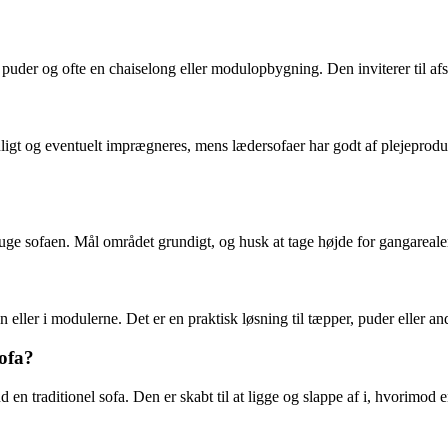
uder og ofte en chaiselong eller modulopbygning. Den inviterer til afs
ligt og eventuelt imprægneres, mens lædersofaer har godt af plejeprodu
uge sofaen. Mål området grundigt, og husk at tage højde for gangareal
ler i modulerne. Det er en praktisk løsning til tæpper, puder eller and
sofa?
 en traditionel sofa. Den er skabt til at ligge og slappe af i, hvorimod 