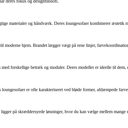
r deres fokus og designfilosofi.
ge materialer og håndværk. Deres loungesofaer kombinerer æstetik med f
 til moderne hjem. Brandet lægger vægt på rene linjer, farvekoordination
med forskellige betræk og moduler. Deres modeller er ideelle til dem, de
loungesofaer er ofte karakteriseret ved bløde former, afdæmpede farve
igger på skræddersyede løsninger, hvor du kan vælge mellem mange mater