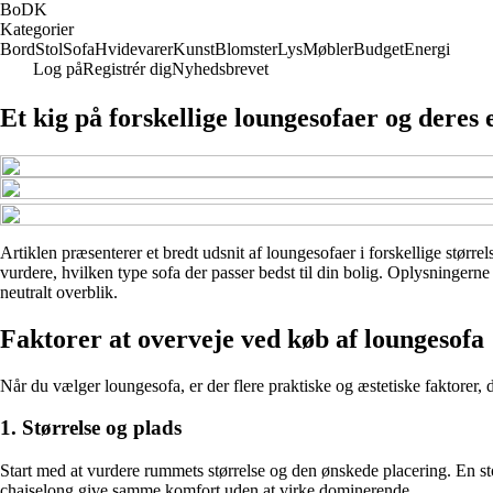
BoDK
Kategorier
Bord
Stol
Sofa
Hvidevarer
Kunst
Blomster
Lys
Møbler
Budget
Energi
Log på
Registrér dig
Nyhedsbrevet
Et kig på forskellige loungesofaer og deres
Artiklen præsenterer et bredt udsnit af loungesofaer i forskellige større
vurdere, hvilken type sofa der passer bedst til din bolig. Oplysningerne
neutralt overblik.
Faktorer at overveje ved køb af loungesofa
Når du vælger loungesofa, er der flere praktiske og æstetiske faktorer, de
1. Størrelse og plads
Start med at vurdere rummets størrelse og den ønskede placering. En 
chaiselong give samme komfort uden at virke dominerende.