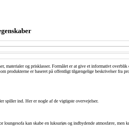
 egenskaber
lser, materialer og prisklasser. Formålet er at give et informativt overbl
 om produkterne er baseret på offentligt tilgængelige beskrivelser fra p
r spiller ind. Her er nogle af de vigtigste overvejelser.
stor loungesofa kan skabe en luksuriøs og indbydende atmosfære, men 