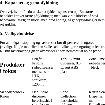
4. Kapacitet og genopfyldning
Overvej, hvor ofte du ønsker at fylde dispenseren op. En større
beholder kræver færre påfyldninger, men kan virke klodset på små
håndvaske. Vælg en model med bred åbning, så genopfyldning er nem
og spildfri.
5. Vedligeholdelse
For at undgå tilstopning og sæberester bør dispenseren rengøres
jævnligt. Nogle modeller kan skilles ad, hvilket gør rengøringen lettere.
Rustfri materialer og glatte overflader er ofte nemmest at holde pæne.
Udgår:
Tork S2 mini
Zone Ume
Pristine
dispenser, 0.5
sæbedispe
Produkter
sæbedispenser
L, sort ABS
- black
i fokus
med sensor,
plast
LTX,
sort/krom,
1200 ml
Sæbedispenser -
Deb Stoko
Lape
Katrin So
Krom
dispenser,
Collection
Dispenser,
berøringsfri, i
flaskeholder
ml.
sort plast m.
til Lape
Sæbedispe