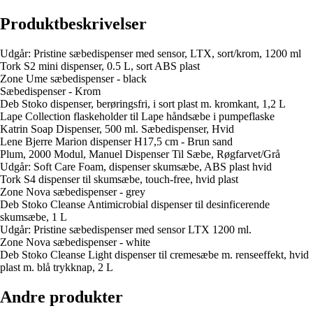
Produktbeskrivelser
Udgår: Pristine sæbedispenser med sensor, LTX, sort/krom, 1200 ml
Tork S2 mini dispenser, 0.5 L, sort ABS plast
Zone Ume sæbedispenser - black
Sæbedispenser - Krom
Deb Stoko dispenser, berøringsfri, i sort plast m. kromkant, 1,2 L
Lape Collection flaskeholder til Lape håndsæbe i pumpeflaske
Katrin Soap Dispenser, 500 ml. Sæbedispenser, Hvid
Lene Bjerre Marion dispenser H17,5 cm - Brun sand
Plum, 2000 Modul, Manuel Dispenser Til Sæbe, Røgfarvet/Grå
Udgår: Soft Care Foam, dispenser skumsæbe, ABS plast hvid
Tork S4 dispenser til skumsæbe, touch-free, hvid plast
Zone Nova sæbedispenser - grey
Deb Stoko Cleanse Antimicrobial dispenser til desinficerende
skumsæbe, 1 L
Udgår: Pristine sæbedispenser med sensor LTX 1200 ml.
Zone Nova sæbedispenser - white
Deb Stoko Cleanse Light dispenser til cremesæbe m. renseeffekt, hvid
plast m. blå trykknap, 2 L
Andre produkter