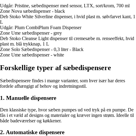
Udgår: Pristine, sæbedispenser med sensor, LTX, sort/krom, 700 ml
Zone Nova sæbedispenser - black
Deb Stoko White Silverline dispenser, i hvid plast m. sølvfarvet kant, 1
L
Udgår: Plum CombiPlum Foam Dispenser
Zone Ume sæbedispenser - grey
Deb Stoko Cleanse Light dispenser til cremesæbe m. renseeffekt, hvid
plast m. blå trykknap, 1 L
Zone Solo Sæbedispenser - 0,3 liter - Black
Zone Ume sæbedispenser - white
Forskellige typer af sæbedispensere
Sæbedispensere findes i mange varianter, som hver især har deres
fordele afhængigt af behov og indretningsstil.
1. Manuelle dispensere
Den klassiske type, hvor sæben pumpes ud ved tryk på en pumpe. De
fås i et væld af designs og materialer og kræver ingen strøm. Ideelle til
både badeværelser og køkkener.
2. Automatiske dispensere