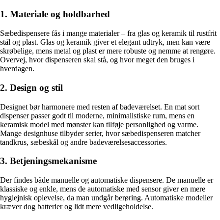
1. Materiale og holdbarhed
Sæbedispensere fås i mange materialer – fra glas og keramik til rustfrit
stål og plast. Glas og keramik giver et elegant udtryk, men kan være
skrøbelige, mens metal og plast er mere robuste og nemme at rengøre.
Overvej, hvor dispenseren skal stå, og hvor meget den bruges i
hverdagen.
2. Design og stil
Designet bør harmonere med resten af badeværelset. En mat sort
dispenser passer godt til moderne, minimalistiske rum, mens en
keramisk model med mønster kan tilføje personlighed og varme.
Mange designhuse tilbyder serier, hvor sæbedispenseren matcher
tandkrus, sæbeskål og andre badeværelsesaccessories.
3. Betjeningsmekanisme
Der findes både manuelle og automatiske dispensere. De manuelle er
klassiske og enkle, mens de automatiske med sensor giver en mere
hygiejnisk oplevelse, da man undgår berøring. Automatiske modeller
kræver dog batterier og lidt mere vedligeholdelse.