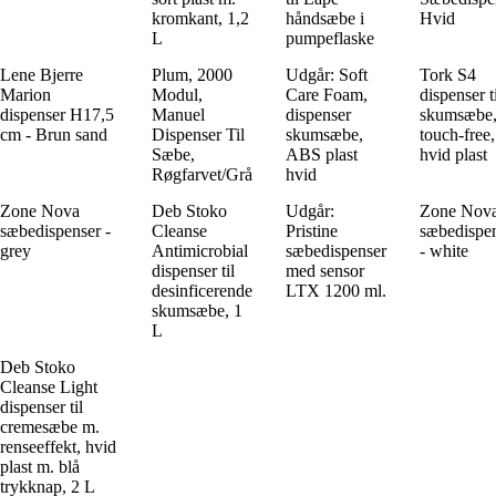
kromkant, 1,2
håndsæbe i
Hvid
L
pumpeflaske
Lene Bjerre
Plum, 2000
Udgår: Soft
Tork S4
Marion
Modul,
Care Foam,
dispenser t
dispenser H17,5
Manuel
dispenser
skumsæbe
cm - Brun sand
Dispenser Til
skumsæbe,
touch-free,
Sæbe,
ABS plast
hvid plast
Røgfarvet/Grå
hvid
Zone Nova
Deb Stoko
Udgår:
Zone Nov
sæbedispenser -
Cleanse
Pristine
sæbedispe
grey
Antimicrobial
sæbedispenser
- white
dispenser til
med sensor
desinficerende
LTX 1200 ml.
skumsæbe, 1
L
Deb Stoko
Cleanse Light
dispenser til
cremesæbe m.
renseeffekt, hvid
plast m. blå
trykknap, 2 L