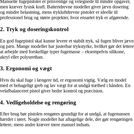
Manuelle fugepistoler er prisvenlige og velegnede til mindre opgaver,
men kræver fysisk kraft. Batteridrevne modeller giver jævn dosering
og mindre belastning, mens trykluftdrevne pistoler er ideelle til
professionel brug og større projekter, hvor ensartet tryk er afgørende.
2. Tryk og doseringskontrol
En god fugepistol skal kunne levere et stabilt tryk, så fugen bliver jævn
og pæn. Mange modeller har justerbar trykstyrke, hvilket gør det lettere
at arbejde med forskellige typer fugemasse – eksempelvis silikone,
akryl eller polyurethan.
3. Ergonomi og vægt
Hvis du skal fuge i længere tid, er ergonomi vigtig. Vælg en model
med et behageligt greb og lav vægt for at undgå træthed i hånden. En
velafbalanceret pistol giver bedre kontrol og præcision.
4. Vedligeholdelse og rengøring
Efter brug bør pistolen rengøres grundigt for at undgå, at fugemassen
hærder i røret. Nogle modeller har aftagelige dele, der gør rengøringen
lettere, mens andre kræver mere manuel indsats.