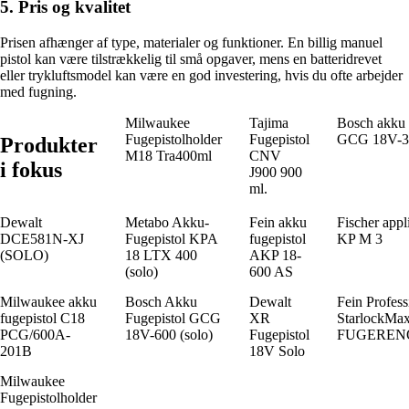
5. Pris og kvalitet
Prisen afhænger af type, materialer og funktioner. En billig manuel
pistol kan være tilstrækkelig til små opgaver, mens en batteridrevet
eller trykluftsmodel kan være en god investering, hvis du ofte arbejder
med fugning.
Milwaukee
Tajima
Bosch akku 
Fugepistolholder
Fugepistol
GCG 18V-31
Produkter
M18 Tra400ml
CNV
i fokus
J900 900
ml.
Dewalt
Metabo Akku-
Fein akku
Fischer appl
DCE581N-XJ
Fugepistol KPA
fugepistol
KP M 3
(SOLO)
18 LTX 400
AKP 18-
(solo)
600 AS
Milwaukee akku
Bosch Akku
Dewalt
Fein Profess
fugepistol C18
Fugepistol GCG
XR
StarlockMa
PCG/600A-
18V-600 (solo)
Fugepistol
FUGEREN
201B
18V Solo
Milwaukee
Fugepistolholder