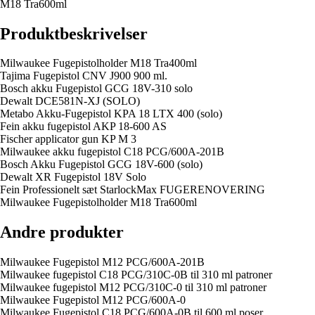
M18 Tra600ml
Produktbeskrivelser
Milwaukee Fugepistolholder M18 Tra400ml
Tajima Fugepistol CNV J900 900 ml.
Bosch akku Fugepistol GCG 18V-310 solo
Dewalt DCE581N-XJ (SOLO)
Metabo Akku-Fugepistol KPA 18 LTX 400 (solo)
Fein akku fugepistol AKP 18-600 AS
Fischer applicator gun KP M 3
Milwaukee akku fugepistol C18 PCG/600A-201B
Bosch Akku Fugepistol GCG 18V-600 (solo)
Dewalt XR Fugepistol 18V Solo
Fein Professionelt sæt StarlockMax FUGERENOVERING
Milwaukee Fugepistolholder M18 Tra600ml
Andre produkter
Milwaukee Fugepistol M12 PCG/600A-201B
Milwaukee fugepistol C18 PCG/310C-0B til 310 ml patroner
Milwaukee fugepistol M12 PCG/310C-0 til 310 ml patroner
Milwaukee Fugepistol M12 PCG/600A-0
Milwaukee Fugepistol C18 PCG/600A-0B til 600 ml poser