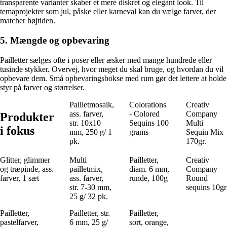
transparente varianter skaber et mere diskret og elegant look. Til
temaprojekter som jul, påske eller karneval kan du vælge farver, der
matcher højtiden.
5. Mængde og opbevaring
Pailletter sælges ofte i poser eller æsker med mange hundrede eller
tusinde stykker. Overvej, hvor meget du skal bruge, og hvordan du vil
opbevare dem. Små opbevaringsbokse med rum gør det lettere at holde
styr på farver og størrelser.
Pailletmosaik,
Colorations
Creativ
ass. farver,
- Colored
Company
Produkter
str. 10x10
Sequins 100
Multi
i fokus
mm, 250 g/ 1
grams
Sequin Mix
pk.
170gr.
Glitter, glimmer
Multi
Pailletter,
Creativ
og træpinde, ass.
pailletmix,
diam. 6 mm,
Company
farver, 1 sæt
ass. farver,
runde, 100g
Round
str. 7-30 mm,
sequins 10gr
25 g/ 32 pk.
Pailletter,
Pailletter, str.
Pailletter,
pastelfarver,
6 mm, 25 g/
sort, orange,