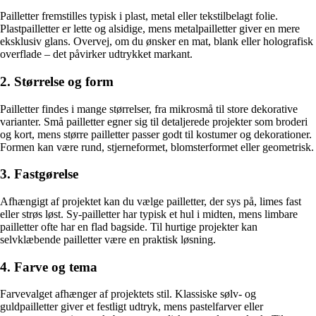
Pailletter fremstilles typisk i plast, metal eller tekstilbelagt folie.
Plastpailletter er lette og alsidige, mens metalpailletter giver en mere
eksklusiv glans. Overvej, om du ønsker en mat, blank eller holografisk
overflade – det påvirker udtrykket markant.
2. Størrelse og form
Pailletter findes i mange størrelser, fra mikrosmå til store dekorative
varianter. Små pailletter egner sig til detaljerede projekter som broderi
og kort, mens større pailletter passer godt til kostumer og dekorationer.
Formen kan være rund, stjerneformet, blomsterformet eller geometrisk.
3. Fastgørelse
Afhængigt af projektet kan du vælge pailletter, der sys på, limes fast
eller strøs løst. Sy-pailletter har typisk et hul i midten, mens limbare
pailletter ofte har en flad bagside. Til hurtige projekter kan
selvklæbende pailletter være en praktisk løsning.
4. Farve og tema
Farvevalget afhænger af projektets stil. Klassiske sølv- og
guldpailletter giver et festligt udtryk, mens pastelfarver eller